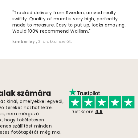
"Tracked delivery from Sweden, arrived really
swiftly. Quality of mural is very high, perfectly
made to measure. Easy to put up, looks amazing.
Would 100% recommend Wallism."
kimberley
,
21 órákkal ezelőtt
falak számára
t kínál, amelyekkel egyedi,
ző tereket hozhat létre.
TrustScore
4.8
es, nem mérgező
k, hogy tökéletesen
gyenes szállítást minden
életes fotótapétát még ma.