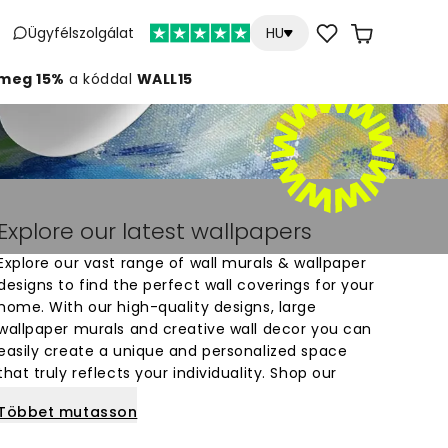
Ügyfélszolgálat
HU
meg 15%
a kóddal
WALL15
Explore our latest wallpapers
Explore our vast range of wall murals & wallpaper
designs to find the perfect wall coverings for your
home. With our high-quality designs, large
wallpaper murals and creative wall decor you can
easily create a unique and personalized space
that truly reflects your individuality. Shop our
wallpaper for walls now and bring your walls to
Többet mutasson
life.