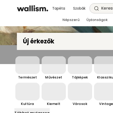
Keress
Tapéta
Szobák
Népszerű
Újdonságok
Új érkezők
Természet
Művészet
Tájképek
Klasszik
Kultúra
Kiemelt
Városok
Vintag