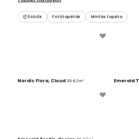
Többet mutasson
Szűrők
Fotótapéták
Mintás tapéta
Nordic Flora, Cloud
39 €/m²
Emerald Tr