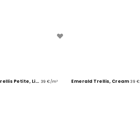
Emerald Trellis Petite, Light Beige
Emerald Trellis, Cream
39 €/m²
39 €
ellis, Jade
Nordic Flora Ivory Petite, Light Beige
39 €/m²
3