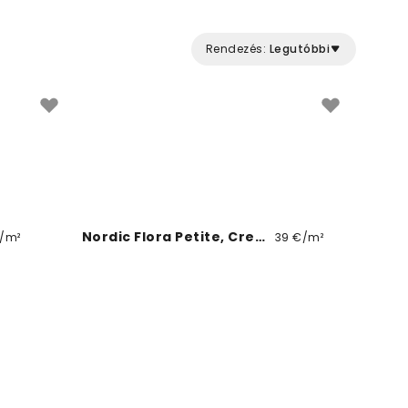
Rendezés:
Legutóbbi
Nordic Flora Petite, Cream
/m²
39 €/m²
Nordic Flora Ivory Petite, Cream
9 €/m²
39 €/m²