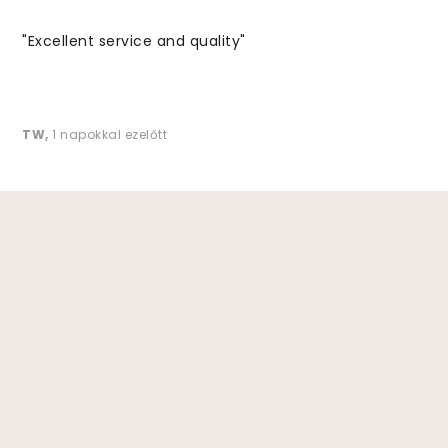
"Excellent service and quality"
TW
,
1 napokkal ezelőtt