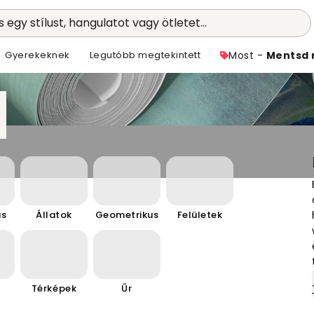
 egy stílust, hangulatot vagy ötletet...
Gyerekeknek
Legutóbb megtekintett
Most -
Mentsd 
us
Állatok
Geometrikus
Felületek
e
Térképek
Űr