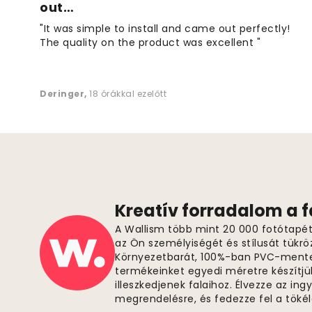
out…
"It was simple to install and came out perfectly!
The quality on the product was excellent "
Deringer
,
18 órákkal ezelőtt
Kreatív forradalom a 
A Wallism több mint 20 000 fotótapétá
az Ön személyiségét és stílusát tükrö
Környezetbarát, 100%-ban PVC-ment
termékeinket egyedi méretre készítjü
illeszkedjenek falaihoz. Élvezze az in
megrendelésre, és fedezze fel a tök