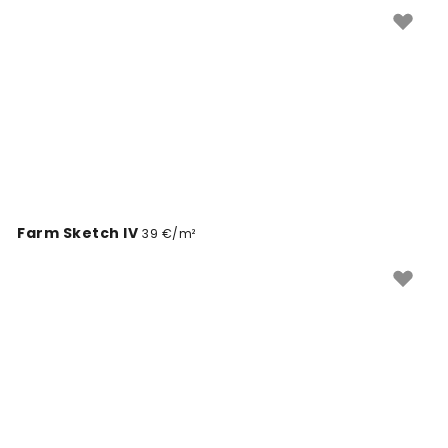
közelebb a vidéki életet a falaidhoz. Minden tapéta
egyedi méretben készül, pontosan az igényeidnek
megfelelően.
Farm Sketch IV
39 €/m²