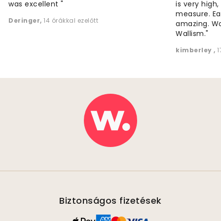
was excellent "
is very high
measure. Eas
Deringer
,
14 órákkal ezelőtt
amazing. W
Wallism."
kimberley
,
1
Biztonságos fizetések