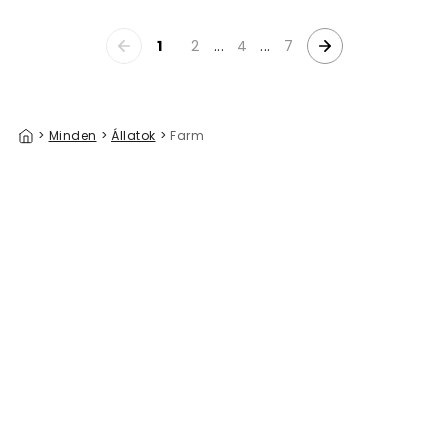
1
2
...
4
...
7
>
Minden
>
Állatok
>
Farm