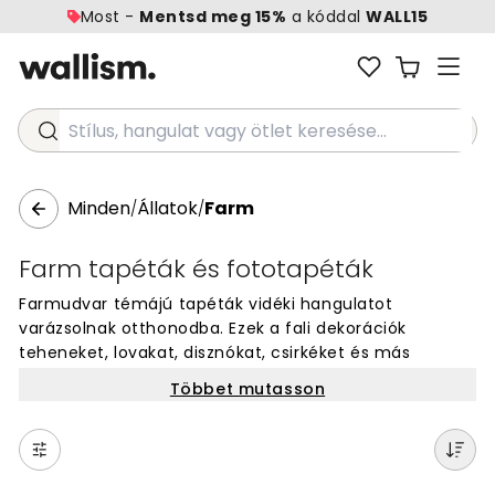
Most -
Mentsd meg 15%
a kóddal
WALL15
Stílus, hangulat vagy ötlet keresése...
Minden
Állatok
Farm
/
/
Farm tapéták és fototapéták
Farmudvar témájú tapéták vidéki hangulatot
varázsolnak otthonodba. Ezek a fali dekorációk
teheneket, lovakat, disznókat, csirkéket és más
háziállatokat ábrázolnak. Tökéletesek gyerekszobába,
Többet mutasson
nappaliba vagy bármilyen helyiségbe, ahol
természetes, barátságos hangulatot szeretnél. A falra
kerülő tapéta egyedi megjelenést ad a szobának.
Válassz a különböző farm motívumok közül, és hozd