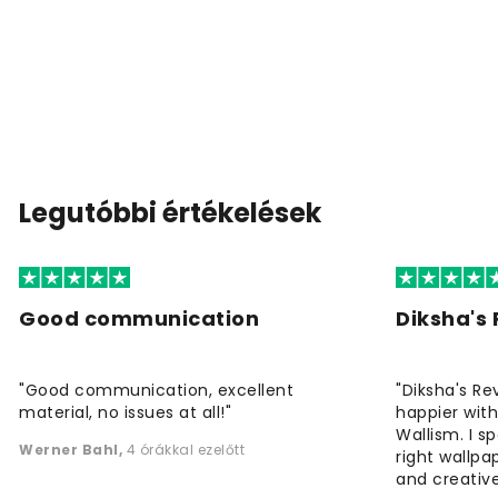
Legutóbbi értékelések
Good communication
Diksha's
"Good communication, excellent
"Diksha's Re
material, no issues at all!"
happier wit
Wallism. I s
Werner Bahl
,
4 órákkal ezelőtt
right wallp
and creative