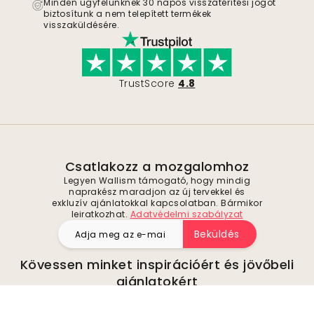
Minden ügyfelünknek 30 napos visszatérítési jogot
biztosítunk a nem telepített termékek
visszaküldésére.
TrustScore
4.8
Csatlakozz a mozgalomhoz
Legyen Wallism támogató, hogy mindig
naprakész maradjon az új tervekkel és
exkluzív ajánlatokkal kapcsolatban. Bármikor
leiratkozhat.
Adatvédelmi szabályzat
Beküldés
Kövessen minket inspirációért és jövőbeli
ajánlatokért