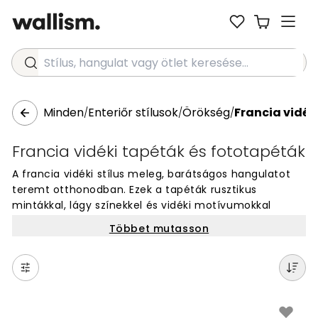
Stílus, hangulat vagy ötlet keresése...
Minden
Enteriőr stílusok
Örökség
Francia vidék
/
/
/
Francia vidéki tapéták és fototapéták
A francia vidéki stílus meleg, barátságos hangulatot
teremt otthonodban. Ezek a tapéták rusztikus
mintákkal, lágy színekkel és vidéki motívumokkal
rendelkeznek. Virágos díszítések, vintage elemek és
Többet mutasson
provence-i hangulat jellemzi őket. Tökéletesek
nappaliba, hálószobába vagy konyhába. A
falburkolatok természetes, otthonos érzést adnak
minden helyiségnek. Egyedi megjelenésű tapéták,
amelyek a francia vidék varázsát hozzák el hozzád.