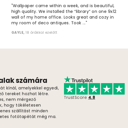
"Wallpaper came within a week, and is beautiful,
high quality. We installed the “library” on one 9x12
wall of my home office. Looks great and cozy in
my room of deco antiques. Took ..."
GAYLE
,
18 órákkal ezelőtt
falak számára
t kínál, amelyekkel egyedi,
ző tereket hozhat létre.
TrustScore
4.8
es, nem mérgező
k, hogy tökéletesen
gyenes szállítást minden
életes fotótapétát még ma.