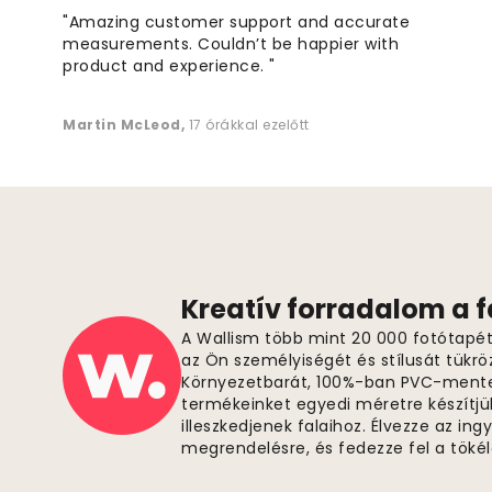
"Amazing customer support and accurate
measurements. Couldn’t be happier with
product and experience. "
Martin McLeod
,
17 órákkal ezelőtt
Kreatív forradalom a 
A Wallism több mint 20 000 fotótapétá
az Ön személyiségét és stílusát tükrö
Környezetbarát, 100%-ban PVC-ment
termékeinket egyedi méretre készítjü
illeszkedjenek falaihoz. Élvezze az in
megrendelésre, és fedezze fel a tök