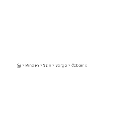
Golden Trail
39 €/m²
>
Minden
>
Szín
>
Sárga
>
Őzbarna