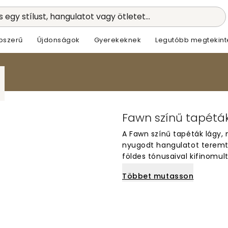
 egy stílust, hangulatot vagy ötletet...
pszerű
Újdonságok
Gyerekeknek
Legutóbb megtekint
Fawn színű tapéták
A Fawn színű tapéták lágy,
nyugodt hangulatot teremt 
földes tónusaival kifinomul
falborítások tökéletesek na
Többet mutasson
szeretne teremteni. Különö
bútorokhoz. Könnyen kombiná
választást jelentenek bárme