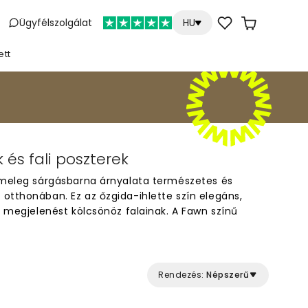
Ügyfélszolgálat
HU
ett
 és fali poszterek
 meleg sárgásbarna árnyalata természetes és
otthonában. Ez az őzgida-ihlette szín elegáns,
t megjelenést kölcsönöz falainak. A Fawn színű
ppalikba és hálószobákba, ahol barátságos légkört
sen jól illenek a természetes anyagokhoz és fa
lhatók más színekkel, így időtálló és sokoldalú
ly enteriőrhöz.
Rendezés:
Népszerű