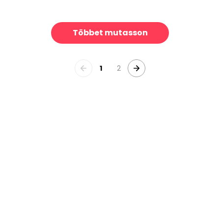
Amadora Connection Beige
Summer End
39 €/m²
39 €/m²
Többet mutasson
1
2