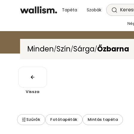
Keress
Tapéta
Szobák
Né
Minden
Szín
Sárga
Őzbarna
/
/
/
Vissza
Szűrők
Fotótapéták
Mintás tapéta