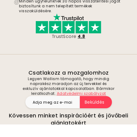
Minden ügyfelünknek 30 napos visszatérítési jogot
biztosítunk a nem telepített termékek
visszaküldésére.
TrustScore
4.8
Csatlakozz a mozgalomhoz
Legyen Wallism támogató, hogy mindig
naprakész maradjon az új tervekkel és
exkluzív ajánlatokkal kapcsolatban. Bármikor
leiratkozhat.
Adatvédelmi szabályzat
Beküldés
Kövessen minket inspirációért és jövőbeli
ajánlatokért