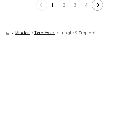
1
2
3
4
>
Minden
>
Természet
>
Jungle & Tropical