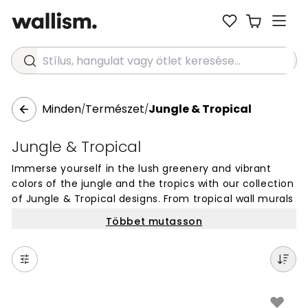
Stílus, hangulat vagy ötlet keresése...
Minden
Természet
Jungle & Tropical
/
/
Jungle & Tropical
Immerse yourself in the lush greenery and vibrant
colors of the jungle and the tropics with our collection
of Jungle & Tropical designs. From tropical wall murals
to exotic animal wallpaper patterns, these designs will
Többet mutasson
transport any room to paradise.