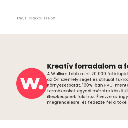
TW
,
11 órákkal ezelőtt
Kreatív forradalom a 
A Wallism több mint 20 000 fotótapétá
az Ön személyiségét és stílusát tükrö
Környezetbarát, 100%-ban PVC-ment
termékeinket egyedi méretre készítjü
illeszkedjenek falaihoz. Élvezze az in
megrendelésre, és fedezze fel a tök