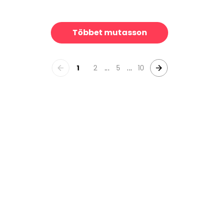
arade
Modern Farmhouse
39 €/m²
39 €/m²
Többet mutasson
1
2
...
5
...
10