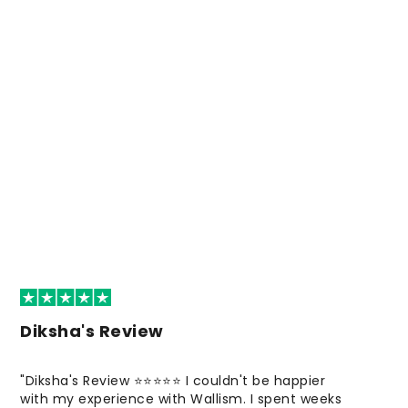
Diksha's Review
"Diksha's Review ⭐⭐⭐⭐⭐ I couldn't be happier
with my experience with Wallism. I spent weeks