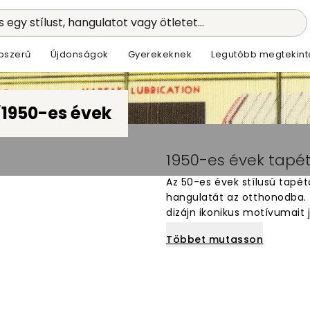
 egy stílust, hangulatot vagy ötletet...
pszerű
Újdonságok
Gyerekeknek
Legutóbb megtekint
1950-es évek
/
1950-es évek tapé
Az 50-es évek stílusú tapét
hangulatát az otthonodba. 
dizájn ikonikus motívumait
színekkel és vintage elemek
Többet mutasson
hangulatot szeretnél terem
az 50-es évek jellemző form
Válaszd ki kedvenc mintádat
és gyorsan.