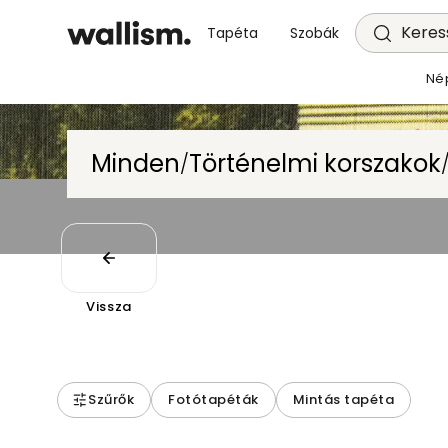
Keress
Tapéta
Szobák
Né
Minden
Történelmi korszakok
/
Vissza
Szűrők
Fotótapéták
Mintás tapéta