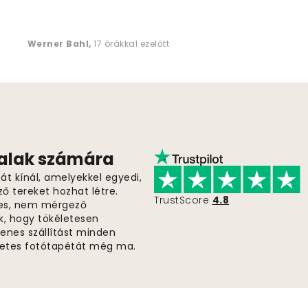
Werner Bahl
,
17 órákkal ezelőtt
falak számára
t kínál, amelyekkel egyedi,
ző tereket hozhat létre.
TrustScore
4.8
es, nem mérgező
k, hogy tökéletesen
gyenes szállítást minden
életes fotótapétát még ma.