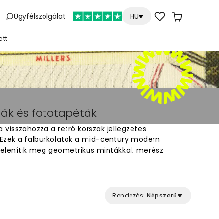
Ügyfélszolgálat
HU
ett
ták és fototapéták
a visszahozza a retró korszak jellegzetes
Ezek a falburkolatok a mid-century modern
 jelenítik meg geometrikus mintákkal, merész
kel. Tökéletes választás, ha egyedi, nosztalgikus
teni bármely helyiségben. A tapéták megjelenítik
áit és stílusjegyeit, amelyek ma is népszerűek.
, és adj retró karaktert a falaidnak egyszerűen
Rendezés:
Népszerű