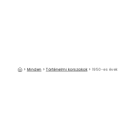
French Linen Caen
Animal P
39 €/m²
>
Minden
>
Történelmi korszakok
>
1950-es évek