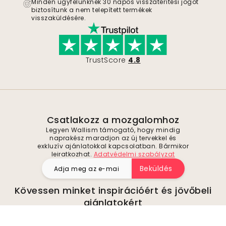
Minden ügyfelünknek 30 napos visszatérítési jogot
biztosítunk a nem telepített termékek
visszaküldésére.
TrustScore
4.8
Csatlakozz a mozgalomhoz
Legyen Wallism támogató, hogy mindig
naprakész maradjon az új tervekkel és
exkluzív ajánlatokkal kapcsolatban. Bármikor
leiratkozhat.
Adatvédelmi szabályzat
Beküldés
Kövessen minket inspirációért és jövőbeli
ajánlatokért