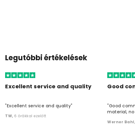
Legutóbbi értékelések
Excellent service and quality
Good co
"Excellent service and quality"
"Good commu
material, no 
TW
,
6 órákkal ezelőtt
Werner Bahl