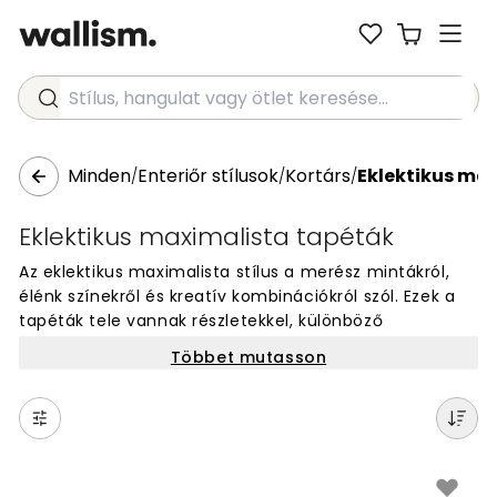
Stílus, hangulat vagy ötlet keresése...
Minden
Enteriőr stílusok
Kortárs
Eklektikus ma
/
/
/
Eklektikus maximalista tapéták
Az eklektikus maximalista stílus a merész mintákról,
élénk színekről és kreatív kombinációkról szól. Ezek a
tapéták tele vannak részletekkel, különböző
motívumokkal és művészi elemekkel, amelyek együtt
Többet mutasson
egyedi faldekorációt hoznak létre. Tökéletesek
azoknak, akik szeretik a színes, gazdag és személyes
otthont. A fali tapéták bátran keverik a stílusokat, és
minden falat különlegessé tesznek. Válassz a
{{productCount}}+ design közül, és add meg az
otthonodnak azt az egyedi, kreatív megjelenést, amit