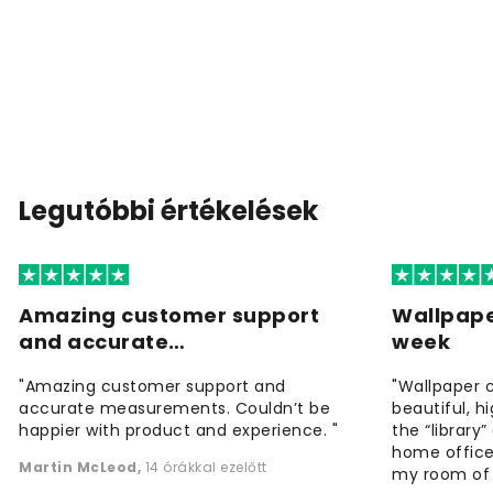
Legutóbbi értékelések
Amazing customer support
Wallpape
and accurate…
week
"Amazing customer support and
"Wallpaper 
accurate measurements. Couldn’t be
beautiful, h
happier with product and experience. "
the “library
home office
Martin McLeod
,
14 órákkal ezelőtt
my room of d