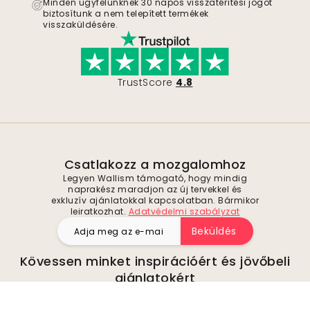
Minden ügyfelünknek 30 napos visszatérítési jogot
biztosítunk a nem telepített termékek
visszaküldésére.
TrustScore
4.8
Csatlakozz a mozgalomhoz
Legyen Wallism támogató, hogy mindig
naprakész maradjon az új tervekkel és
exkluzív ajánlatokkal kapcsolatban. Bármikor
leiratkozhat.
Adatvédelmi szabályzat
Beküldés
Kövessen minket inspirációért és jövőbeli
ajánlatokért