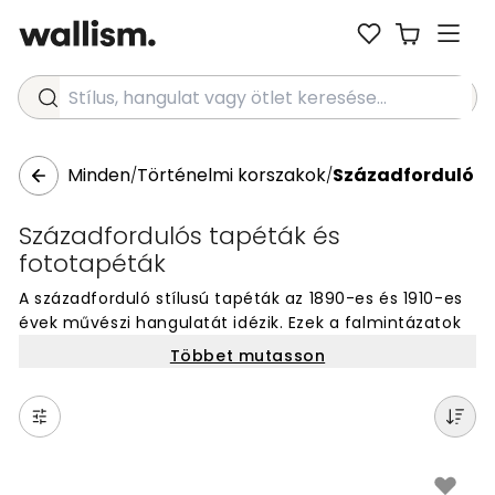
Stílus, hangulat vagy ötlet keresése...
Minden
Történelmi korszakok
Századforduló
/
/
Századfordulós tapéták és
fototapéták
A századforduló stílusú tapéták az 1890-es és 1910-es
évek művészi hangulatát idézik. Ezek a falmintázatok
gazdag virágmotívumokkal, díszített vonalakkal és
Többet mutasson
különleges ornamentikával készülnek. A design
gyakran tartalmaz természetes formákat, mint
leveleket és virágokat, amelyek különleges hangulatot
teremtenek otthonodban. Ezek a tapéták tökéletesek,
ha történelmi stílusú fali dekorációt keresel. Válassz a
sok gyönyörű minta közül, és add meg falaidnak ezt az