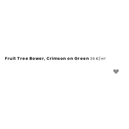
egyedi, művészi megjelenést.
Fruit Tree Bower, Crimson on Green
39 €/m²