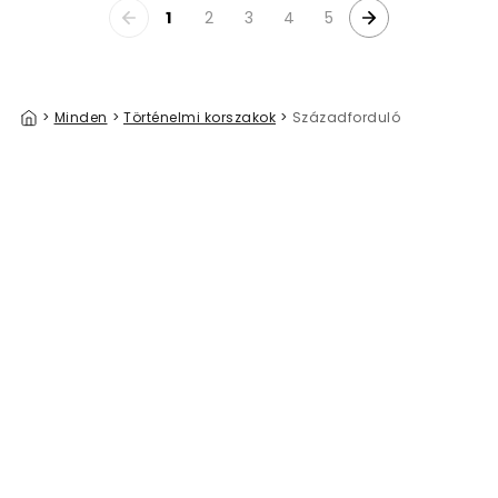
1
2
3
4
5
>
Minden
>
Történelmi korszakok
>
Századforduló