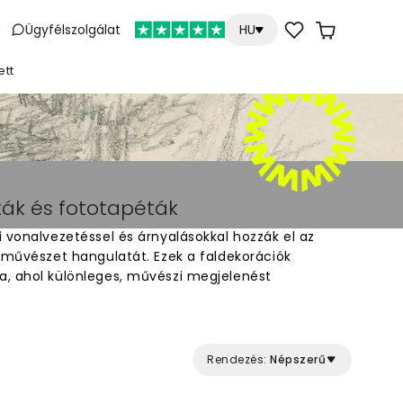
Ügyfélszolgálat
HU
ett
ták és fototapéták
 vonalvezetéssel és árnyalásokkal hozzák el az
t művészet hangulatát. Ezek a faldekorációk
, ahol különleges, művészi megjelenést
ával készült minták lágyabb, vázlatszerű jelleget
kedvenc motívumod közül, legyen az portré,
orma. Egyszerűen felragasztható tapéta, amely
Tökéletes választás azoknak, akik szeretik a rajzolt
Rendezés:
Népszerű
iót.