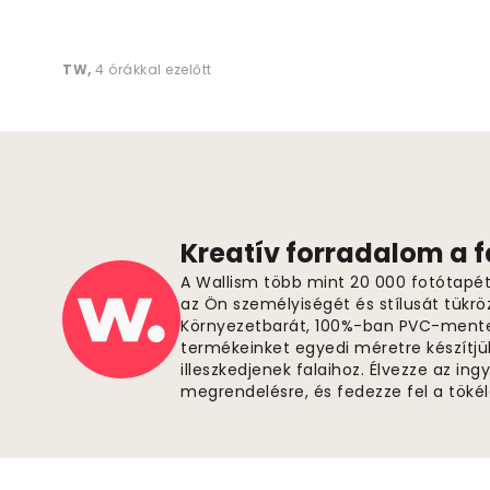
TW
,
4 órákkal ezelőtt
Kreatív forradalom a 
A Wallism több mint 20 000 fotótapétá
az Ön személyiségét és stílusát tükrö
Környezetbarát, 100%-ban PVC-ment
termékeinket egyedi méretre készítjü
illeszkedjenek falaihoz. Élvezze az in
megrendelésre, és fedezze fel a tök