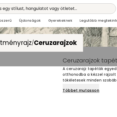
 egy stílust, hangulatot vagy ötletet...
pszerű
Újdonságok
Gyerekeknek
Legutóbb megtekint
stményrajz
Ceruzarajzok
/
Ceruzarajzok tapé
A ceruzarajz tapéták egyedi
otthonodba a kézzel rajzol
tökéletesek minden szobába
szeretnél. A ceruza technik
Többet mutasson
adnak a falaknak. Válassz 
természet vagy absztrakt f
azonnal átalakítja a teret. 
stílust és az eredeti dekorác