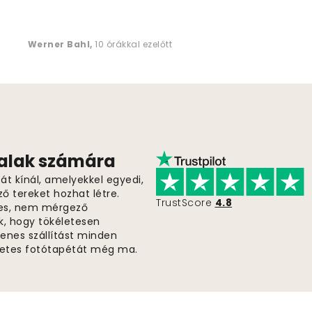
Werner Bahl
,
10 órákkal ezelőtt
falak számára
t kínál, amelyekkel egyedi,
ző tereket hozhat létre.
TrustScore
4.8
es, nem mérgező
k, hogy tökéletesen
gyenes szállítást minden
életes fotótapétát még ma.