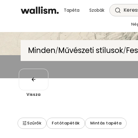
Keress
Tapéta
Szobák
Né
Minden
Művészeti stílusok
Fe
/
/
Vissza
Szűrők
Fotótapéták
Mintás tapéta