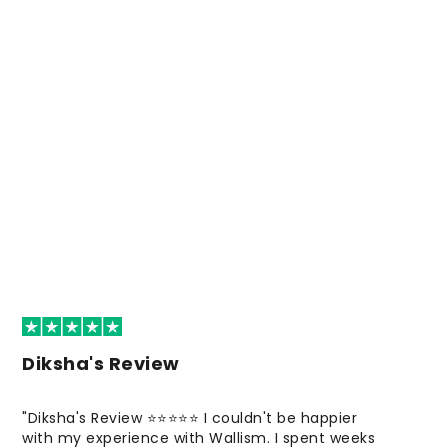
Diksha's Review
"Diksha's Review ⭐⭐⭐⭐⭐ I couldn't be happier
with my experience with Wallism. I spent weeks