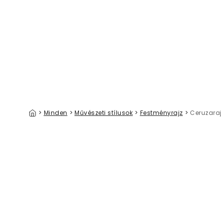
Malecon Statue
Pink Nola
39 €/m²
>
Minden
>
Művészeti stílusok
>
Festményrajz
>
Ceruzara