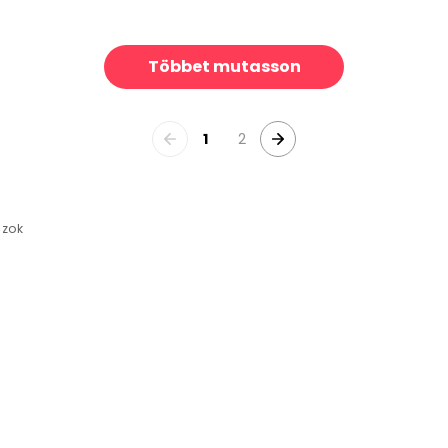
nd
Garden Joy, Deep Blue
39 €/m²
39 
Többet mutasson
1
2
jzok