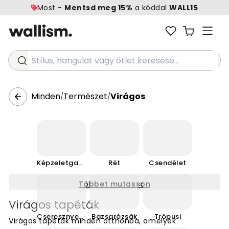
Most -
Mentsd meg 15%
a kóddal
WALL15
Stílus, hangulat vagy ötlet keresése...
Minden
Természet
Virágos
/
/
Képzeletgazdag
Rét
Csendélet
Többet mutasson
Virágos tapéták
Cseresznyevirág
Bazsarózsák
Trópusi
Virágos tapéták minden otthonba, amelyek