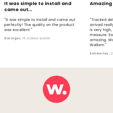
It was simple to install and
Amazing 
came out…
"It was simple to install and came out
"Tracked de
perfectly! The quality on the product
arrived reall
was excellent "
is very high
measure. Eas
Deringer
,
18 órákkal ezelőtt
amazing. W
Wallism."
kimberley
,
2