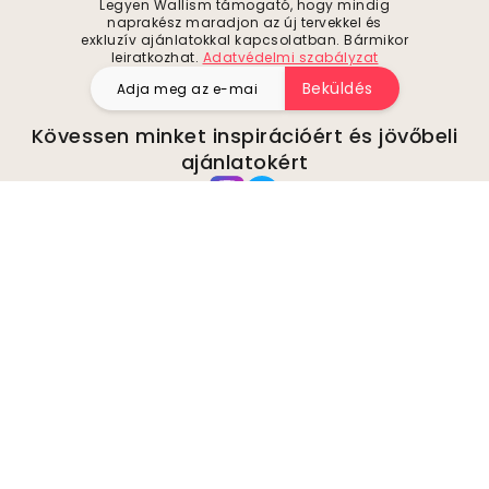
Legyen Wallism támogató, hogy mindig
naprakész maradjon az új tervekkel és
exkluzív ajánlatokkal kapcsolatban. Bármikor
leiratkozhat.
Adatvédelmi szabályzat
Beküldés
Kövessen minket inspirációért és jövőbeli
ajánlatokért
Cég
A oldalról
Környezetvédelem