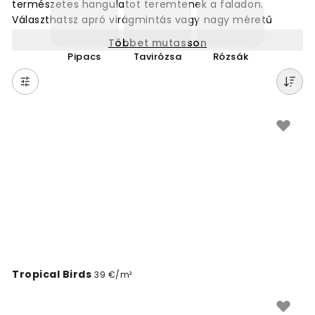
természetes hangulatot teremtenek a faladon.
Választhatsz apró virágmintás vagy nagy méretű
virágos falikép tapétákból, amelyek friss és barátságos
Többet mutasson
érzést adnak bármely szobának. Tökéletes választás
Pipacs
Tavirózsa
Rózsák
nappaliba, hálószobába vagy gyerekszobába. A virágos
tapéták soha nem mennek ki a divatból, és könnyen
kombinálhatók más dekorációs elemekkel. Nézd meg a
széles választékot, és találd meg a tökéletes
virágmintát az otthonodba.
Tropical Birds
39 €/m²