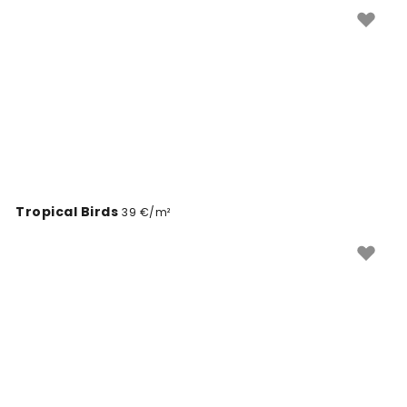
akik művészi és festői stílusú falborítást keresnek
otthonukba. Könnyen felragasztható, minőségi tapéta.
Tropical Birds
39 €/m²