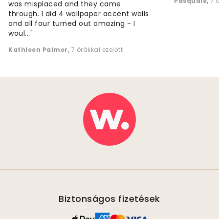
Pasquale
,
7 
was misplaced and they came
through. I did 4 wallpaper accent walls
and all four turned out amazing - I
woul..."
Kathleen Palmer
,
7 órákkal ezelőtt
Biztonságos fizetések