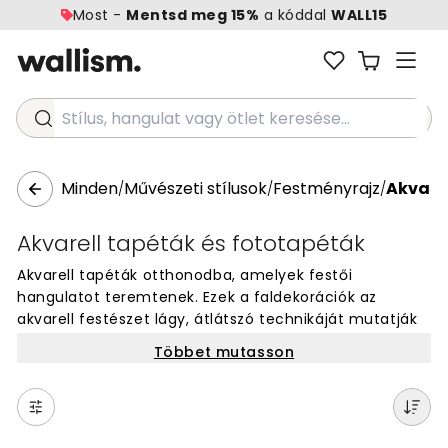
Most -
Mentsd meg 15%
a kóddal
WALL15
Stílus, hangulat vagy ötlet keresése...
Minden
Művészeti stílusok
Festményrajz
Akvare
/
/
/
Akvarell tapéták és fototapéták
Akvarell tapéták otthonodba, amelyek festői
hangulatot teremtenek. Ezek a faldekorációk az
akvarell festészet lágy, átlátszó technikáját mutatják
be. A vízfesték jellegzetes színátmenetei és művészi
Többet mutasson
hatásai különleges karaktert adnak minden
helyiségnek. Válassz egyedi akvarell motívumok közül,
amelyek természetes és kreatív megjelenést
kölcsönöznek falaidnak. Tökéletes választás azoknak,