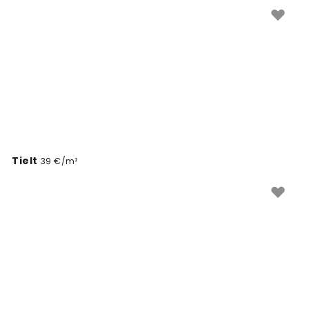
amely pontosan illik a food courtod falaihoz.
Változtasd meg a teret néhány egyszerű lépésben.
Tielt
39 €/m²