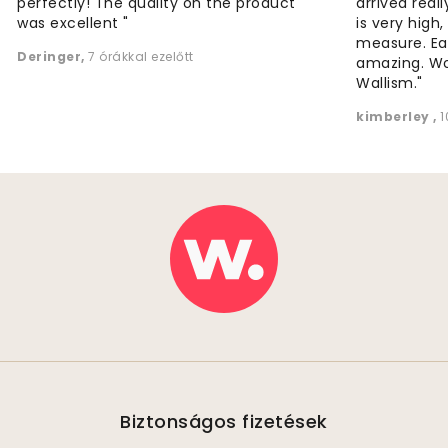
perfectly! The quality on the product
arrived reall
was excellent "
is very high
measure. Eas
Deringer
,
7 órákkal ezelőtt
amazing. W
Wallism."
kimberley
,
1
Biztonságos fizetések