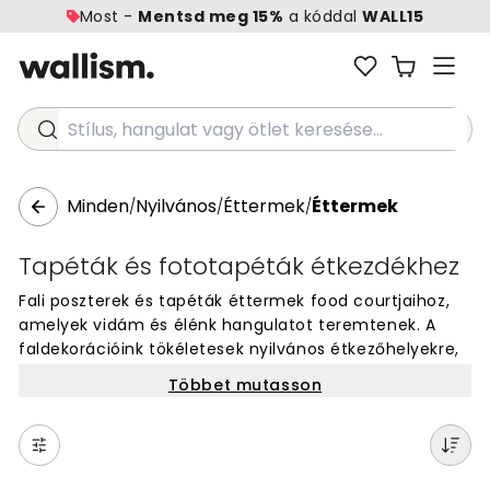
Most -
Mentsd meg 15%
a kóddal
WALL15
Stílus, hangulat vagy ötlet keresése...
Minden
Nyilvános
Éttermek
Éttermek
/
/
/
Tapéták és fototapéták étkezdékhez
Fali poszterek és tapéták éttermek food courtjaihoz,
amelyek vidám és élénk hangulatot teremtenek. A
faldekorációink tökéletesek nyilvános étkezőhelyekre,
ahol sok vendég megfordul. Választhatsz színes
Többet mutasson
mintákból, modern designokból vagy ételes
motívumokból. A falméretes tapéták könnyen
felragaszthatók és tartósak, így hosszú évekig szépek
maradnak. Rendelj egyedi méretű falburkolatot online,