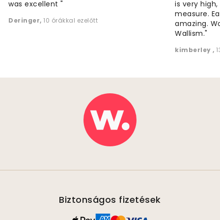
was excellent "
is very high
measure. Eas
Deringer
,
10 órákkal ezelőtt
amazing. W
Wallism."
kimberley
,
1
Biztonságos fizetések