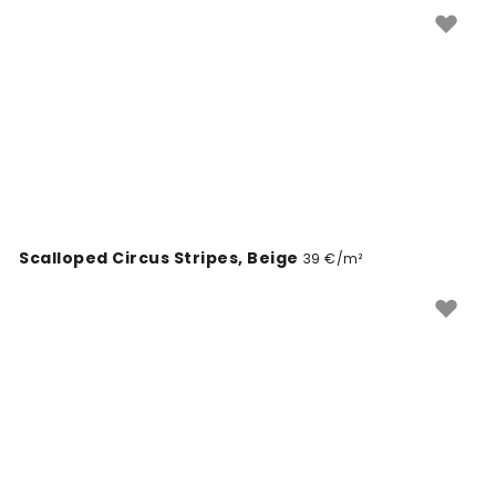
hálószobádban vagy dolgozószobádban. Válassz a
változatos Regency mintájú faliképek közül, és add
meg otthonodnak azt a klasszikus stílust, amit mindig
is szerettél volna.
Scalloped Circus Stripes, Beige
39 €/m²