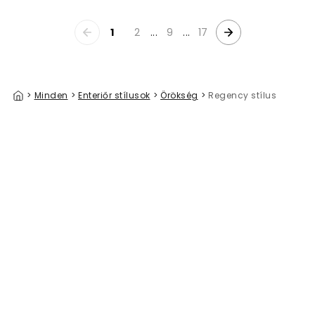
1
2
...
9
...
17
>
Minden
>
Enteriőr stílusok
>
Örökség
>
Regency stílus