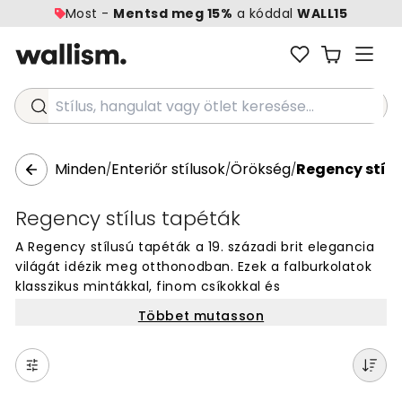
Most -
Mentsd meg 15%
a kóddal
WALL15
Stílus, hangulat vagy ötlet keresése...
Minden
Enteriőr stílusok
Örökség
Regency stílu
/
/
/
Regency stílus tapéták
A Regency stílusú tapéták a 19. századi brit elegancia
világát idézik meg otthonodban. Ezek a falburkolatok
klasszikus mintákkal, finom csíkokkal és
damasztmotívumokkal készülnek, amelyek időtlen
Többet mutasson
szépséget adnak minden helyiségnek. Tökéletesek, ha
történelmi hangulatú, kifinomult faldekorációt keresel.
A Regency falikép minták egyedi karaktert és
különleges atmoszférát teremtenek nappalidban,