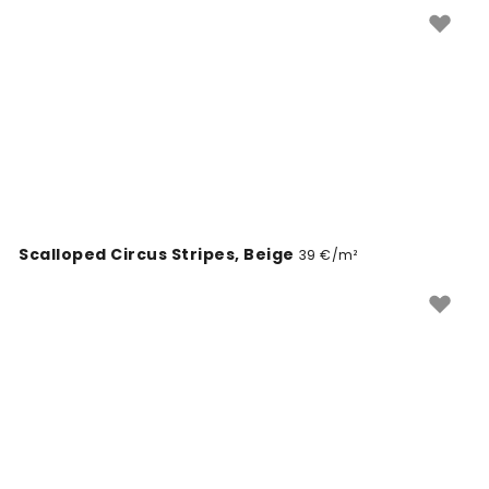
minden kereskedelmi helyiségbe, amely
megváltoztatja a falak kinézetét.
Scalloped Circus Stripes, Beige
39 €/m²