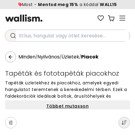
Most -
Mentsd meg 15%
a kóddal
WALL15
Stílus, hangulat vagy ötlet keresése...
Minden
Nyilvános
Üzletek
Piacok
/
/
/
Tapéták és fototapéták piacokhoz
Tapéták üzletekhez és piacokhoz, amelyek egyedi
hangulatot teremtenek a kereskedelmi térben. Ezek a
faldekorációk ideálisak boltok, árusítóhelyek és
piacterek falára, ahol fontos a figyelemfelkeltő
Többet mutasson
megjelenés. Válassz olyan mintákat, amelyek
illeszkednek az árukhoz és a vásárlói élményhez. A fali
tapéták segítenek kiemelni a termékeket és vonzóbbá
teszik az üzletet. Könnyen felrakható megoldás