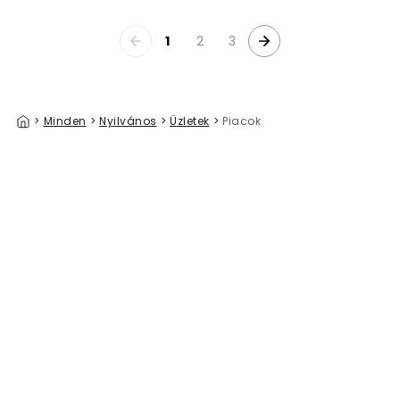
1
2
3
>
Minden
>
Nyilvános
>
Üzletek
>
Piacok