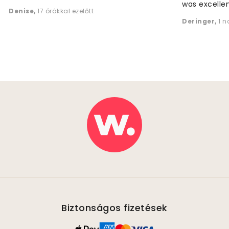
was excellen
Denise
,
17 órákkal ezelőtt
Deringer
,
1 n
Biztonságos fizetések