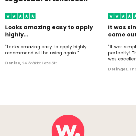
Looks amazing easy to apply
It was si
highly…
came ou
"Looks amazing easy to apply highly
"It was simp
recommend will be using again "
perfectly! T
was excellen
Denise
,
24 órákkal ezelőtt
Deringer
,
1 n