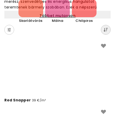
merész, szenvedélyes és energikus hangulatot
teremtenek bármely szobában. Ezek a népszerű
tapéták különböző árnyalatokban kaphatók, a vibráló
Többet mutasson
élénkpirostól a mély, gazdag bordóig. A piros szín
Skarlátvörös
Málna
Chilipiros
tökéletes választás, ha egyedi, figyelemfelkeltő
falakat szeretne. Időtlen, mégis modern megjelenést
biztosít. Fedezze fel piros tapéta kínálatunkat,
amelyek drámai hatást és egyedi hangulatot
kölcsönöznek otthonának. Ideális nappali, étkező vagy
olyan terek díszítésére, ahol karakteres megjelenésre
vágyik.
Red Snapper
39 €/m²