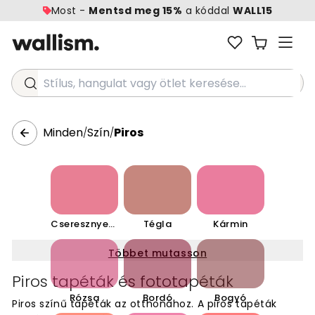
Most -
Mentsd meg 15%
a kóddal
WALL15
Stílus, hangulat vagy ötlet keresése...
Minden
Szín
Piros
/
/
Cseresznyepiros
Tégla
Kármin
Többet mutasson
Piros tapéták és fototapéták
Rózsa
Bordó
Bogyó
Piros színű tapéták az otthonához. A piros tapéták