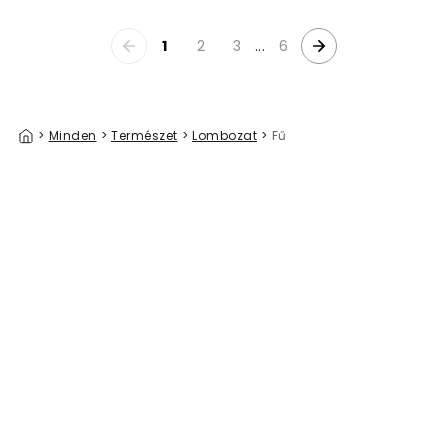
1
2
3
...
6
>
Minden
>
Természet
>
Lombozat
>
Fű