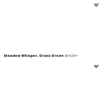
szépségét a belső terekbe.
Meadow Whisper, Grass Green
39 €/m²