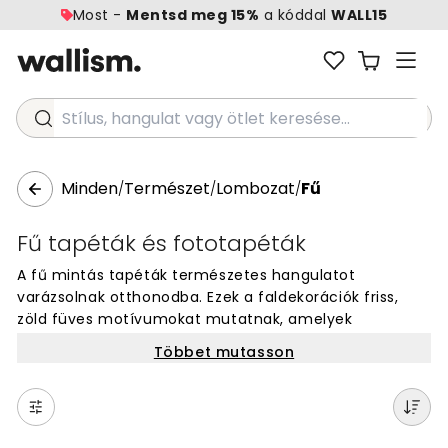
Most -
Mentsd meg 15%
a kóddal
WALL15
Stílus, hangulat vagy ötlet keresése...
Minden
Természet
Lombozat
Fű
/
/
/
Fű tapéták és fototapéták
A fű mintás tapéták természetes hangulatot
varázsolnak otthonodba. Ezek a faldekorációk friss,
zöld füves motívumokat mutatnak, amelyek
bármilyen szobában jól mutatnak. Válassz különböző
Többet mutasson
fű dizájnok közül, hogy megtaláld a tökéletes tapétát
a falaidra. A fali tapéták egyszerű módja annak, hogy
megváltoztasd a helyiséged kinézetét. Fedezd fel a
természet ihlette mintákat, és hozd be a kinti világ