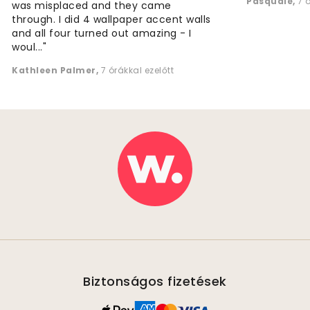
Pasquale
,
7 
was misplaced and they came
through. I did 4 wallpaper accent walls
and all four turned out amazing - I
woul..."
Kathleen Palmer
,
7 órákkal ezelőtt
Biztonságos fizetések