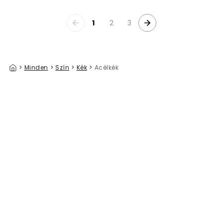
1
2
3
>
Minden
>
Szín
>
Kék
>
Acélkék