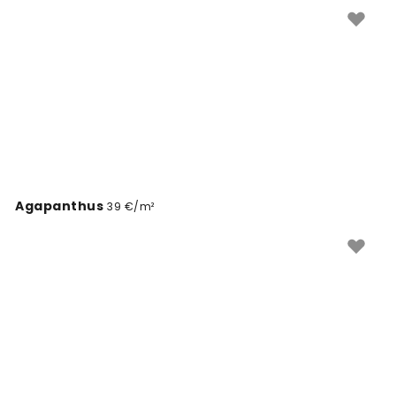
megjelenésért.
Agapanthus
39 €/m²