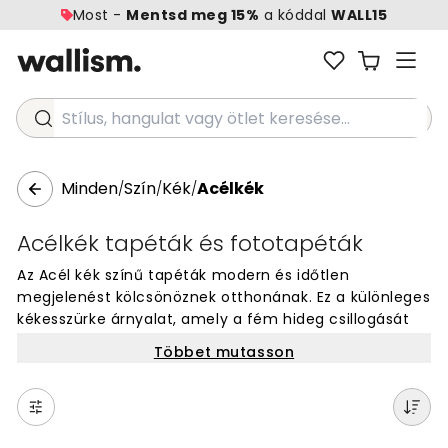
Most -
Mentsd meg 15%
a kóddal
WALL15
Stílus, hangulat vagy ötlet keresése...
Minden
Szín
Kék
Acélkék
/
/
/
Acélkék tapéták és fototapéták
Az Acél kék színű tapéták modern és időtlen
megjelenést kölcsönöznek otthonának. Ez a különleges
kékesszürke árnyalat, amely a fém hideg csillogását
idézi, tökéletesen alkalmas bármely szoba falaihoz. Az
Többet mutasson
Acél szín stílusos hátteret biztosít bútorai számára,
miközben nyugodt, kifinomult hangulatot teremt.
Válassza az Acél kék színű tapétákat nappalijába,
hálószobájába vagy irodájába a kortárs, letisztult