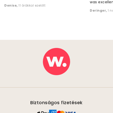
was excellen
Denise
,
11 órákkal ezelőtt
Deringer
,
1 n
Biztonságos fizetések