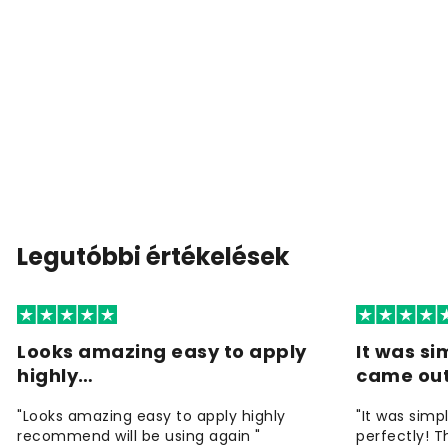
Legutóbbi értékelések
Looks amazing easy to apply
It was si
highly…
came ou
"Looks amazing easy to apply highly
"It was simp
recommend will be using again "
perfectly! T