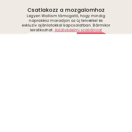
Csatlakozz a mozgalomhoz
Legyen Wallism támogató, hogy mindig
naprakész maradjon az új tervekkel és
exkluzív ajánlatokkal kapcsolatban. Bármikor
leiratkozhat.
Adatvédelmi szabályzat
Beküldés
Kövessen minket inspirációért és jövőbeli
ajánlatokért
Cég
A oldalról