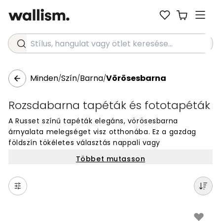
Stílus, hangulat vagy ötlet keresése...
Minden
Szín
Barna
Vörösesbarna
/
/
/
Rozsdabarna tapéták és fototapéták
A Russet színű tapéták elegáns, vörösesbarna
árnyalata melegséget visz otthonába. Ez a gazdag
földszín tökéletes választás nappali vagy
dolgozószoba falaihoz, különösen őszi és téli
Többet mutasson
hangulathoz. A Russet barna mélységet és karaktert
ad a térnek, miközben időtálló és stílusos megjelenést
biztosít. Fedezze fel Russet színű falburkolataink
választékát, és teremtsen személyes, barátságos
légkört otthonában.