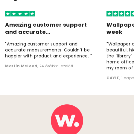
Amazing customer support
Wallpape
and accurate…
week
"Amazing customer support and
"Wallpaper 
accurate measurements. Couldn’t be
beautiful, h
happier with product and experience. "
the “library
home office
Martin McLeod
,
24 órákkal ezelőtt
my room of d
GAYLE
,
1 napo