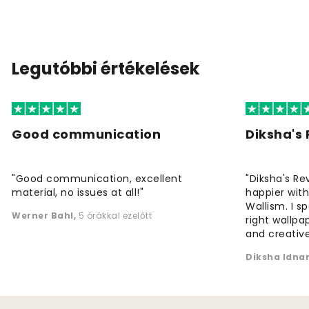
Legutóbbi értékelések
Good communication
Diksha's
"Good communication, excellent
"Diksha's Re
material, no issues at all!"
happier wit
Wallism. I s
Werner Bahl
,
5 órákkal ezelőtt
right wallp
and creative
Diksha Idna