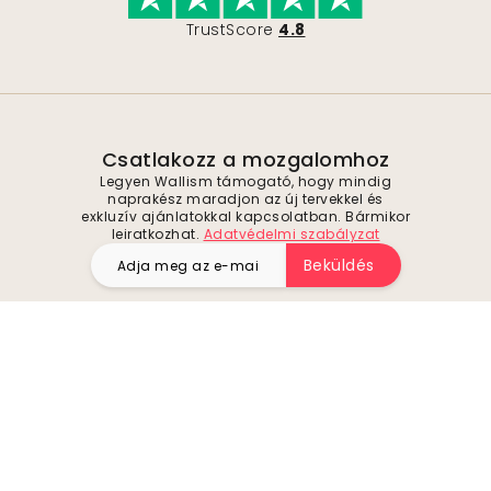
TrustScore
4.8
Csatlakozz a mozgalomhoz
Legyen Wallism támogató, hogy mindig
naprakész maradjon az új tervekkel és
exkluzív ajánlatokkal kapcsolatban. Bármikor
leiratkozhat.
Adatvédelmi szabályzat
Beküldés
Kövessen minket inspirációért és jövőbeli
ajánlatokért