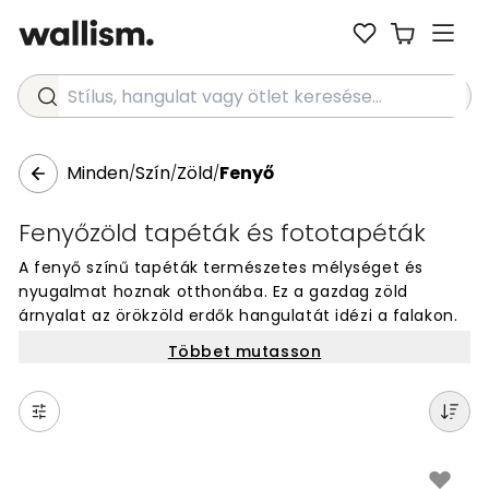
Stílus, hangulat vagy ötlet keresése...
Minden
Szín
Zöld
Fenyő
/
/
/
Fenyőzöld tapéták és fototapéták
A fenyő színű tapéták természetes mélységet és
nyugalmat hoznak otthonába. Ez a gazdag zöld
árnyalat az örökzöld erdők hangulatát idézi a falakon.
A fenyő színű tapéták időtállóak és minden évszakban
Többet mutasson
stílusosak maradnak. Ez a szín tökéletes választás
nappalihoz vagy dolgozószobához, ahol nyugodt,
természetes hangulatot szeretne teremteni. A fenyő
szín jól kombinálható fa elemekkel és semleges
színekkel a harmonikus, természetközeli hatás
érdekében.