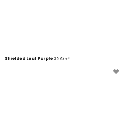
Shielded Leaf Purple
39 €/m²