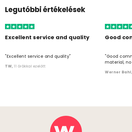
Legutóbbi értékelések
Excellent service and quality
Good co
"Excellent service and quality"
"Good commu
material, no 
TW
,
11 órákkal ezelőtt
Werner Bahl