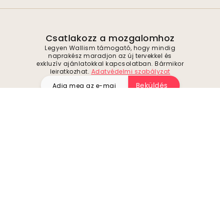
Csatlakozz a mozgalomhoz
Legyen Wallism támogató, hogy mindig
naprakész maradjon az új tervekkel és
exkluzív ajánlatokkal kapcsolatban. Bármikor
leiratkozhat.
Adatvédelmi szabályzat
Beküldés
Kövessen minket inspirációért és jövőbeli
ajánlatokért