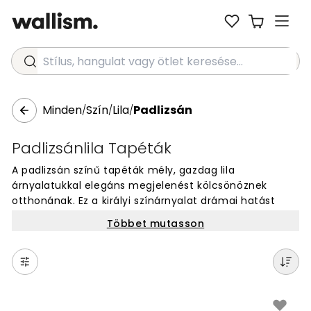
Stílus, hangulat vagy ötlet keresése...
Minden
Szín
Lila
Padlizsán
/
/
/
Padlizsánlila Tapéták
A padlizsán színű tapéták mély, gazdag lila
árnyalatukkal elegáns megjelenést kölcsönöznek
otthonának. Ez a királyi színárnyalat drámai hatást
teremt a falakon, tökéletes választás hangsúlyos
Többet mutasson
falfelületekhez. A padlizsán szín időtlen, mégis
modern, sötét tónusa melegséget és kifinomultságot
sugároz. Fedezze fel padlizsán színű falburkolatainkat,
amelyek bármely szobát azonnal stílusos térré
változtatnak.