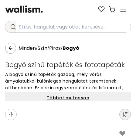
Stílus, hangulat vagy ötlet keresése...
Minden
Szín
Piros
Bogyó
/
/
/
Bogyó színű tapéták és fototapéták
A bogyó színű tapéták gazdag, mély vörös
árnyalatukkal különleges hangulatot teremtenek
otthonában. Ez a szín egyszerre élénk és kifinomult,
tökéletes választás, ha szenvedélyes, mégis elegáns
Többet mutasson
megjelenést szeretne. A bogyó színű tapéták meleg
tónusa minden évszakban időtlen megjelenést biztosít
falainak. Ez a különleges vörös árnyalat egyaránt
alkalmas hangsúlyos falak vagy teljes szobák
dekorálására, egyedivé téve belső tereit.