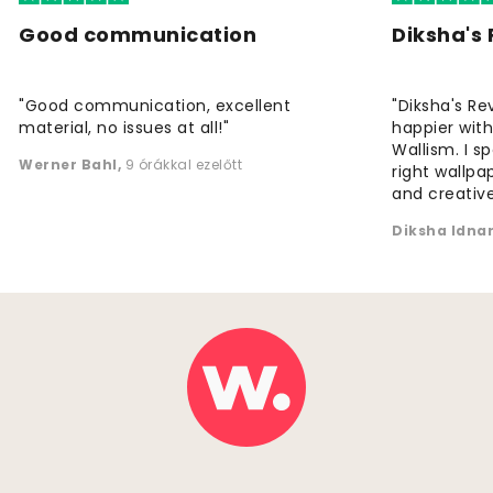
Good communication
Diksha's
"Good communication, excellent
"Diksha's Re
material, no issues at all!"
happier wit
Wallism. I s
Werner Bahl
,
9 órákkal ezelőtt
right wallp
and creative
Diksha Idna