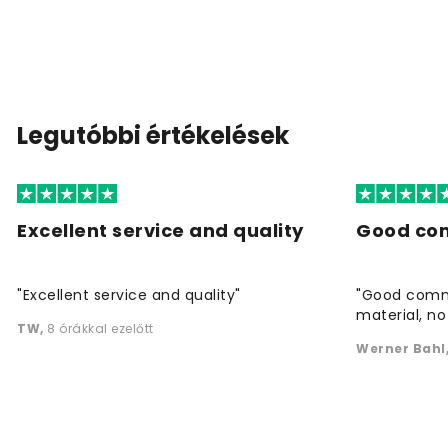
Legutóbbi értékelések
Excellent service and quality
Good co
"Excellent service and quality"
"Good commu
material, no 
TW
,
8 órákkal ezelőtt
Werner Bahl