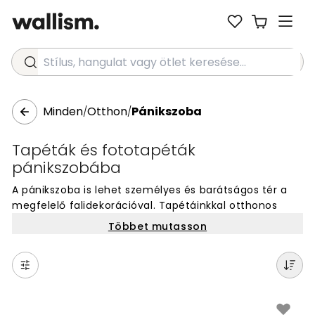
Stílus, hangulat vagy ötlet keresése...
Minden
Otthon
Pánikszoba
/
/
Tapéták és fototapéták
pánikszobába
A pánikszoba is lehet személyes és barátságos tér a
megfelelő falidekorációval. Tapétáinkkal otthonos
légkört teremthetsz ebben a speciális helyiségben is.
Többet mutasson
Válassz nyugtató vagy motiváló mintákat, amelyek
kényelmesebbé teszik a tartózkodást. Egyedi
faltapétáink könnyen felhelyezhetők, és több ezer
design közül választhatsz. Tedd a pánikszobádat is a
lakásod szerves részévé olyan falképekkel, amelyek
tükrözik a stílusodat és biztonságérzetet adnak.