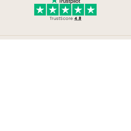
TrustScore
4.8
Csatlakozz a mozgalomhoz
Legyen Wallism támogató, hogy mindig
naprakész maradjon az új tervekkel és
exkluzív ajánlatokkal kapcsolatban. Bármikor
leiratkozhat.
Adatvédelmi szabályzat
Beküldés
Kövessen minket inspirációért és jövőbeli
ajánlatokért