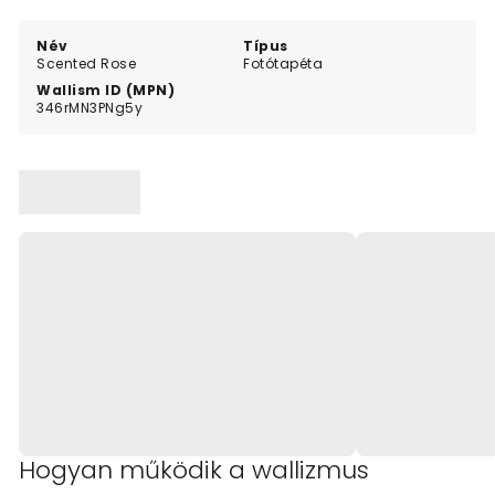
a serene and artistic room.
Név
Típus
Scented Rose
Fotótapéta
Wallism ID (MPN)
346rMN3PNg5y
Hogyan működik a wallizmus