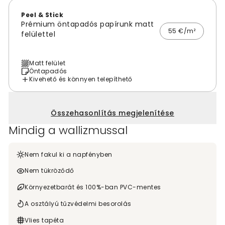
Peel & Stick
Prémium öntapadós papírunk matt
55 €/m²
felülettel
Matt felület
Öntapadós
Kivehető és könnyen telepíthető
Összehasonlítás megjelenítése
Mindig a wallizmussal
Nem fakul ki a napfényben
Nem tükröződő
Környezetbarát és 100%-ban PVC-mentes
A osztályú tűzvédelmi besorolás
Vlies tapéta