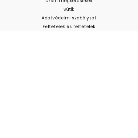
Üzleti megkeresések
Sütik
Adatvédelmi szabályzat
Feltételek és feltételek
Ügyfélszolgálat
Kapcsolatfelvétel
Visszatérítés és visszatérítés
Szállítás
Hogyan mérjük meg a falat
Hogyan kell tapétát akasztani
Hogyan kell telepíteni az
öntapadós anyagot
GYIK
Tapéta cikkek
Válassza ki a helyszínt