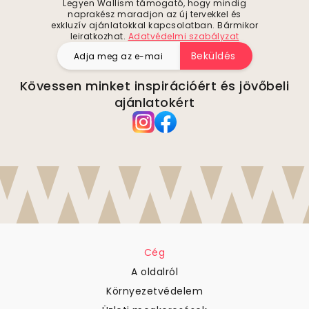
Legyen Wallism támogató, hogy mindig
naprakész maradjon az új tervekkel és
exkluzív ajánlatokkal kapcsolatban. Bármikor
leiratkozhat.
Adatvédelmi szabályzat
Beküldés
Kövessen minket inspirációért és jövőbeli
ajánlatokért
Cég
A oldalról
Környezetvédelem