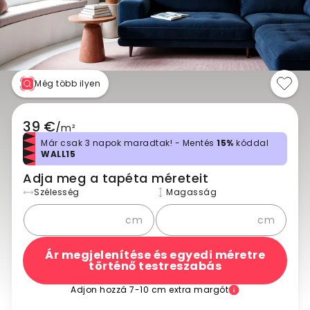
Még több ilyen
39 €
/
m²
Már csak 3 napok maradtak! - Mentés
15%
kóddal
WALL15
Adja meg a tapéta méreteit
Szélesség
Magasság
cm
cm
Ár megjelenítése és egyedi méretre
történő testreszabás
Adjon hozzá 7-10 cm extra margót