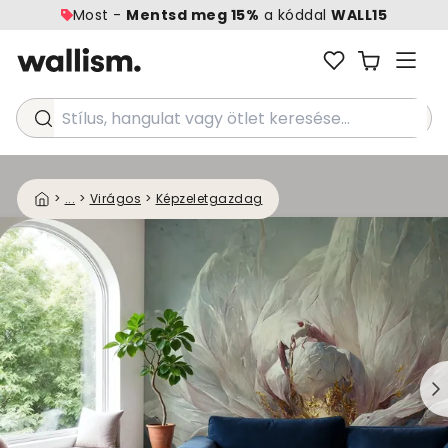
Most -
Mentsd meg 15%
a kóddal
WALL15
Stílus, hangulat vagy ötlet keresése...
>
...
>
Virágos
>
Képzeletgazdag