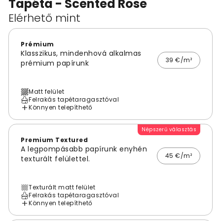
Tapéta - Scented Rose
Elérhető mint
Prémium
Klasszikus, mindenhová alkalmas
39 €/m²
prémium papírunk
Matt felület
Felrakás tapétaragasztóval
Könnyen telepíthető
Népszerű választás
Premium Textured
A legpompásabb papírunk enyhén
45 €/m²
texturált felülettel.
Texturált matt felület
Felrakás tapétaragasztóval
Könnyen telepíthető