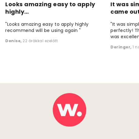
Looks amazing easy to apply
It was si
highly…
came ou
"Looks amazing easy to apply highly
"It was simp
recommend will be using again "
perfectly! T
was excellen
Denise
,
22 órákkal ezelőtt
Deringer
,
1 n