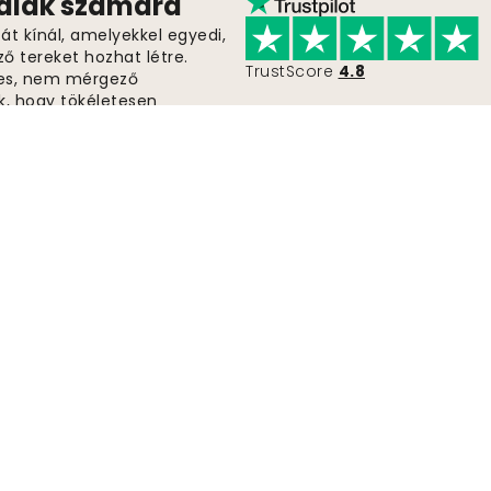
falak számára
t kínál, amelyekkel egyedi,
ző tereket hozhat létre.
TrustScore
4.8
es, nem mérgező
k, hogy tökéletesen
gyenes szállítást minden
életes fotótapétát még ma.
Gyors és ingyenes szállítás
A megrendeléseket 2-5 napon belül elküldjük.
Beküldés
Kövessen minket ins