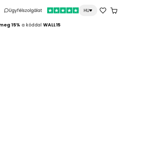
Ügyfélszolgálat
HU
meg 15%
a kóddal
WALL15