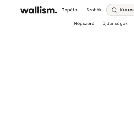
Keress
Tapéta
Szobák
Népszerű
Újdonságok