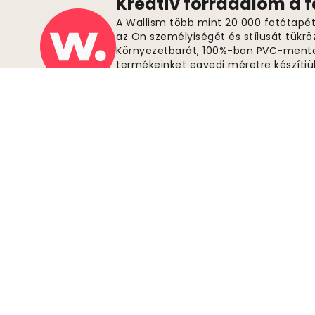
Kreatív forradalom a 
A Wallism több mint 20 000 fotótapétá
az Ön személyiségét és stílusát tükrö
Környezetbarát, 100%-ban PVC-ment
termékeinket egyedi méretre készítjü
illeszkedjenek falaihoz. Élvezze az in
megrendelésre, és fedezze fel a tök
Biztonságos fizetések
Csatlakozz a mozgalomhoz
Legyen Wallism támogató, hogy mindig
naprakész maradjon az új tervekkel és