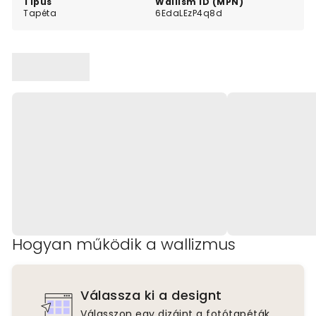
Típus
Wallism ID (MPN)
Tapéta
6EdaLEzP4q8d
Hogyan működik a wallizmus
Válassza ki a designt
Válasszon egy dizájnt a fotótapéták