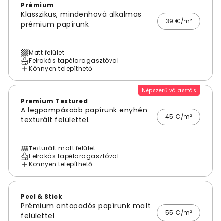
Prémium
Klasszikus, mindenhová alkalmas
39 €/m²
prémium papírunk
Matt felület
Felrakás tapétaragasztóval
Könnyen telepíthető
Népszerű választás
Premium Textured
A legpompásabb papírunk enyhén
45 €/m²
texturált felülettel.
Texturált matt felület
Felrakás tapétaragasztóval
Könnyen telepíthető
Peel & Stick
Prémium öntapadós papírunk matt
55 €/m²
felülettel