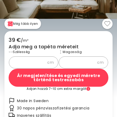
Még több ilyen
39 €
/
m²
Adja meg a tapéta méreteit
Szélesség
Magasság
cm
cm
Ár megjelenítése és egyedi méretre
történő testreszabás
Adjon hozzá 7-10 cm extra margót
Made in Sweden
30 napos pénzvisszafizetési garancia
Ingyenes szállítás