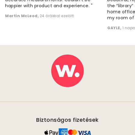
happier with product and experience. "
the “library
home office
Martin McLeod
,
24 órákkal ezelőtt
my room of d
GAYLE
,
1 napo
Biztonságos fizetések