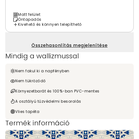
Matt felület
Öntapadós
Kivehető és könnyen telepíthető
Összehasonlítás megjelenítése
Mindig a wallizmussal
Nem fakul ki a napfényben
Nem tükröződő
Környezetbarát és 100%-ban PVC-mentes
A osztályú tűzvédelmi besorolás
Vlies tapéta
Termék információ