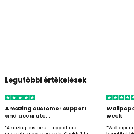
Legutóbbi értékelések
Amazing customer support
Wallpape
and accurate…
week
"Amazing customer support and
"Wallpaper 
accurate measurements. Couldn’t be
beautiful, h