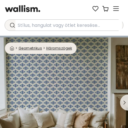
Stílus, hangulat vagy ötlet keresése...
>
Geometrikus
>
Háromszögek