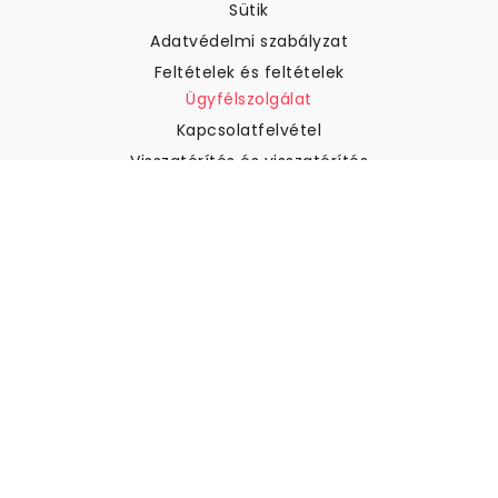
Sütik
Adatvédelmi szabályzat
Feltételek és feltételek
Ügyfélszolgálat
Kapcsolatfelvétel
Visszatérítés és visszatérítés
Szállítás
Hogyan mérjük meg a falat
Hogyan kell tapétát akasztani
Hogyan kell telepíteni az
öntapadós anyagot
GYIK
Tapéta cikkek
Válassza ki a helyszínt
Sütik beállításainak kezelése