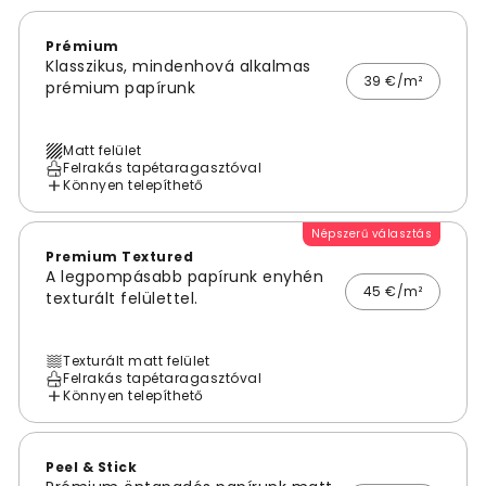
Prémium
Klasszikus, mindenhová alkalmas
39 €/m²
prémium papírunk
Matt felület
Felrakás tapétaragasztóval
Könnyen telepíthető
Népszerű választás
Premium Textured
A legpompásabb papírunk enyhén
45 €/m²
texturált felülettel.
Texturált matt felület
Felrakás tapétaragasztóval
Könnyen telepíthető
Peel & Stick