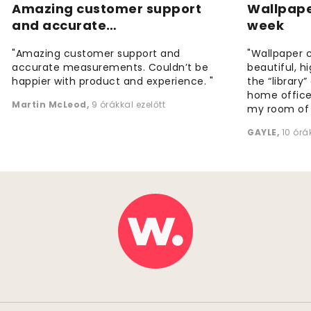
Amazing customer support
Wallpape
and accurate…
week
"Amazing customer support and
"Wallpaper 
accurate measurements. Couldn’t be
beautiful, h
happier with product and experience. "
the “library
home office
Martin McLeod
,
9 órákkal ezelőtt
my room of d
GAYLE
,
10 órá