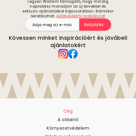
Legyen Wallism támogató, hogy mindig
naprakész maradjon az új tervekkel és
exkluzív ajánlatokkal kapcsolatban. Bármikor
leiratkozhat.
Adatvédelmi szabályzat
Beküldés
Kövessen minket inspirációért és jövőbeli
ajánlatokért
Cég
A oldalról
Környezetvédelem