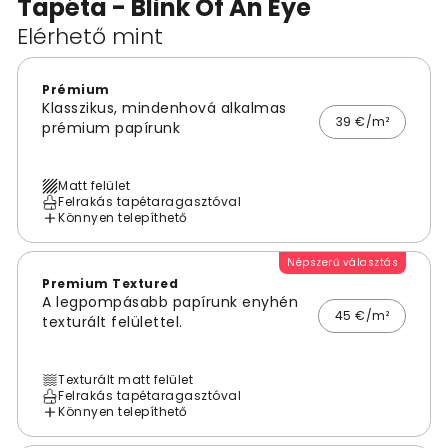
Tapéta - Blink Of An Eye
Elérhető mint
Prémium
Klasszikus, mindenhová alkalmas
39 €/m²
prémium papírunk
Matt felület
Felrakás tapétaragasztóval
Könnyen telepíthető
Népszerű választás
Premium Textured
A legpompásabb papírunk enyhén
45 €/m²
texturált felülettel.
Texturált matt felület
Felrakás tapétaragasztóval
Könnyen telepíthető