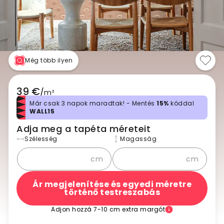
Még több ilyen
39 €
/
m²
Már csak 3 napok maradtak! - Mentés
15%
kóddal
WALL15
Adja meg a tapéta méreteit
Szélesség
Magasság
cm
cm
Ár megjelenítése és egyedi méretre
történő testreszabás
Adjon hozzá 7-10 cm extra margót