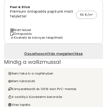
Peel & Stick
Prémium öntapadós papírunk matt
55 €/m²
felülettel
Matt felület
Öntapadós
Kivehető és könnyen telepíthető
Összehasonlítás megjelenítése
Mindig a wallizmussal
Nem fakul ki a napfényben
Nem tükröződő
Környezetbarát és 100%-ban PVC-mentes
A osztályú tűzvédelmi besorolás
Vlies tapéta