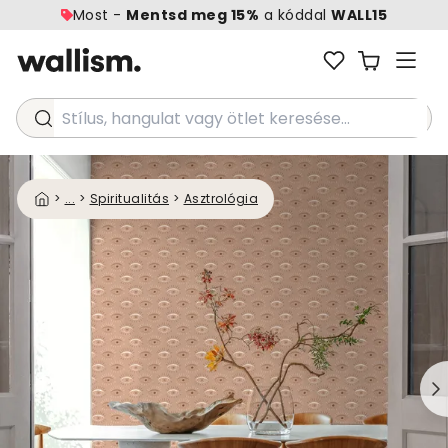
Most -
Mentsd meg 15%
a kóddal
WALL15
Stílus, hangulat vagy ötlet keresése...
>
...
>
Spiritualitás
>
Asztrológia