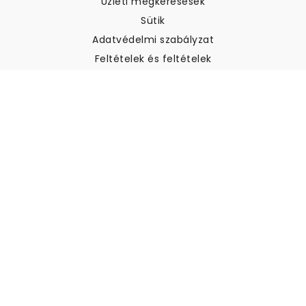
Üzleti megkeresések
Sütik
Adatvédelmi szabályzat
Feltételek és feltételek
Ügyfélszolgálat
Kapcsolatfelvétel
Visszatérítés és visszatérítés
Szállítás
Hogyan mérjük meg a falat
Hogyan kell tapétát akasztani
Hogyan kell telepíteni az
öntapadós anyagot
GYIK
Tapéta cikkek
Válassza ki a helyszínt