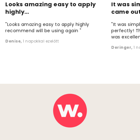
Looks amazing easy to apply
It was si
highly…
came ou
"Looks amazing easy to apply highly
"It was simp
recommend will be using again "
perfectly! T
was excellen
Denise
,
1 napokkal ezelőtt
Deringer
,
1 n