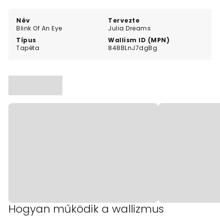
style that stands out without being overwhelming.
Név
Tervezte
Blink Of An Eye
Julia Dreams
Típus
Wallism ID (MPN)
Tapéta
848BLnJ7dgBg
Hogyan működik a wallizmus