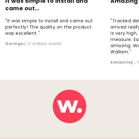
It was simple to install and
Amazing 
came out…
"It was simple to install and came out
"Tracked de
perfectly! The quality on the product
arrived reall
was excellent "
is very high
measure. Eas
Deringer
,
12 órákkal ezelőtt
amazing. W
Wallism."
kimberley
,
1