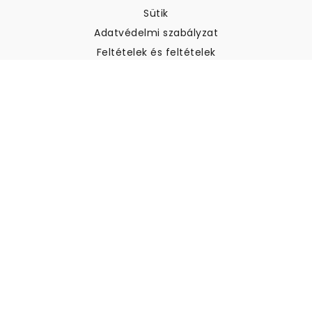
Sütik
Adatvédelmi szabályzat
Feltételek és feltételek
Ügyfélszolgálat
Kapcsolatfelvétel
Visszatérítés és visszatérítés
Szállítás
Hogyan mérjük meg a falat
Hogyan kell tapétát akasztani
Hogyan kell telepíteni az
öntapadós anyagot
GYIK
Tapéta cikkek
Válassza ki a helyszínt