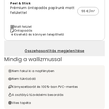
Peel & Stick
Prémium öntapadós papírunk matt
55 €/m²
felülettel
Matt felület
Öntapadós
Kivehető és könnyen telepíthető
Összehasonlítás megjelenítése
Mindig a wallizmussal
Nem fakul ki a napfényben
Nem tükröződő
Környezetbarát és 100%-ban PVC-mentes
A osztályú tűzvédelmi besorolás
Vlies tapéta