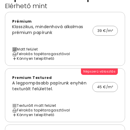
Elérhető mint
Prémium
Klasszikus, mindenhová alkalmas
39 €/m²
prémium papírunk
Matt felület
Felrakás tapétaragasztóval
Könnyen telepíthető
Népszerű választás
Premium Textured
A legpompásabb papírunk enyhén
45 €/m²
texturált felülettel.
Texturált matt felület
Felrakás tapétaragasztóval
Könnyen telepíthető