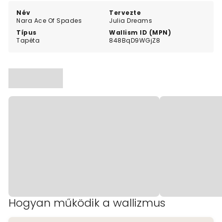
Név
Tervezte
Nara Ace Of Spades
Julia Dreams
Típus
Wallism ID (MPN)
Tapéta
848BqD9WGjZ8
Hogyan működik a wallizmus