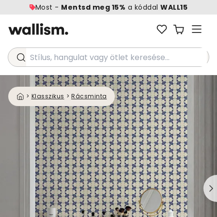
Most -
Mentsd meg 15%
a kóddal
WALL15
Stílus, hangulat vagy ötlet keresése...
>
Klasszikus
>
Rácsminta