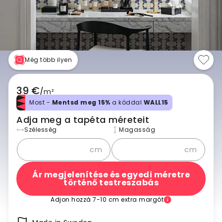
Még több ilyen
39 €
/
m²
Most -
Mentsd meg 15%
a kóddal
WALL15
Adja meg a tapéta méreteit
Szélesség
Magasság
cm
cm
Ár megjelenítése és egyedi méretre
történő testreszabás
Adjon hozzá 7-10 cm extra margót