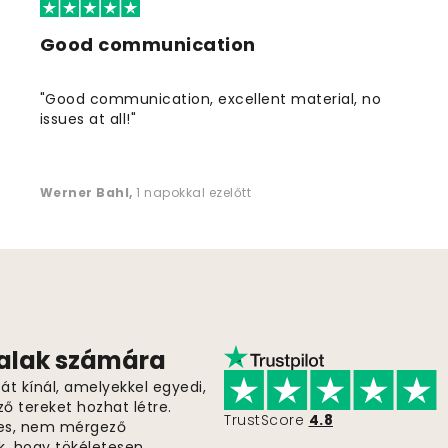
Good communication
"Good communication, excellent material, no
issues at all!"
Werner Bahl
,
1 napokkal ezelőtt
falak számára
t kínál, amelyekkel egyedi,
ző tereket hozhat létre.
TrustScore
4.8
es, nem mérgező
k, hogy tökéletesen