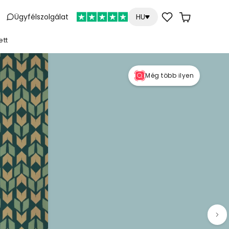
Ügyfélszolgálat
HU
ett
Még több ilyen