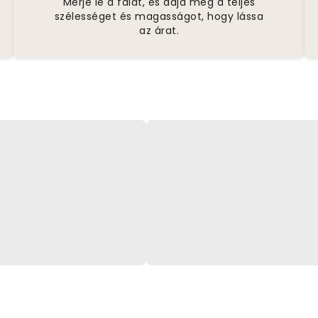
Mérje le a falat, és adja meg a teljes
szélességet és magasságot, hogy lássa
az árat.