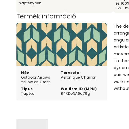
napfényben
és 100
PVC-m
Termék információ
The des
arrang
angula
artisti
moveme
like h
dynami
Név
Tervezte
pair we
Outdoor Arrows
Veronique Charron
works w
Yellow on Green
withou
Típus
Wallism ID (MPN)
Tapéta
84XDoNA6q79g