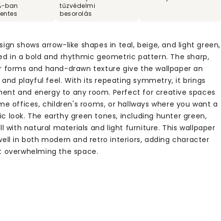
%-ban
tűzvédelmi
entes
besorolás
ign shows arrow-like shapes in teal, beige, and light green,
ed in a bold and rhythmic geometric pattern. The sharp,
r forms and hand-drawn texture give the wallpaper an
c and playful feel. With its repeating symmetry, it brings
nt and energy to any room. Perfect for creative spaces
ome offices, children's rooms, or hallways where you want a
c look. The earthy green tones, including hunter green,
ll with natural materials and light furniture. This wallpaper
ell in both modern and retro interiors, adding character
t overwhelming the space.