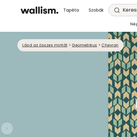
Keress
Tapéta
Szobák
Né
Lásd az összes mintát
>
Geometrikus
>
Chevron