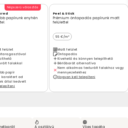
Népszerű választás
ured
Peel & Stick
bb papírunk enyhén
Prémium öntapadós papírunk matt
tel.
felülettel
55 €/m²
t felület
Matt felület
étaragasztóval
Öntapadós
píthető
Kivehető és könnyen telepíthető
rált falakkal
Bérlőbarát alternatíva
Nem alkalmas texturált falakhoz vagy
ebb papír
mennyezetekhez
 karaktert ad
Hogyan kell telepíteni
k által kedvelt
elepíteni
zetbarát
A osztályú
Vlies tapéta