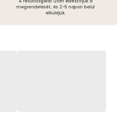
A felülvizsgálat után elkészítjük a
megrendelését, és 2-5 napon belül
elküldjük.