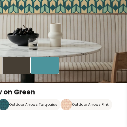
w on Green
Outdoor Arrows Turqouise
Outdoor Arrows Pink