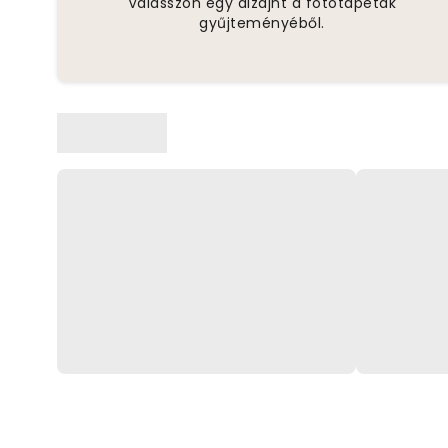
Válasszon egy dizájnt a fotótapéták
gyűjteményéből.