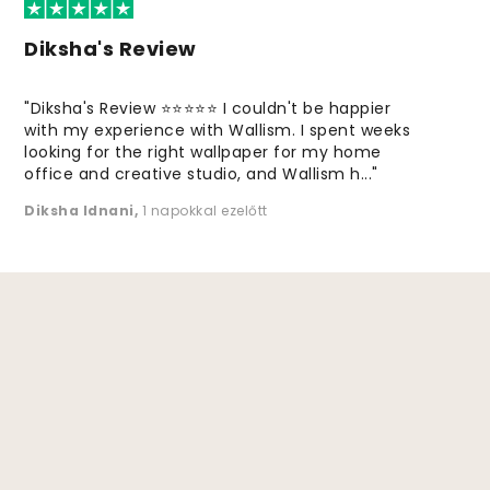
Diksha's Review
"Diksha's Review ⭐⭐⭐⭐⭐ I couldn't be happier
with my experience with Wallism. I spent weeks
looking for the right wallpaper for my home
office and creative studio, and Wallism h..."
Diksha Idnani
,
1 napokkal ezelőtt