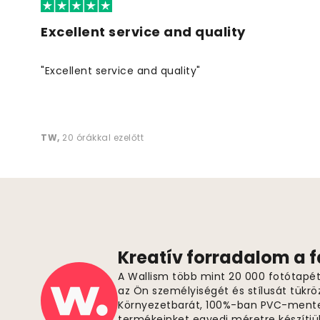
Excellent service and quality
"Excellent service and quality"
TW
,
20 órákkal ezelőtt
Kreatív forradalom a 
A Wallism több mint 20 000 fotótapétá
az Ön személyiségét és stílusát tükrö
Környezetbarát, 100%-ban PVC-ment
termékeinket egyedi méretre készítjü