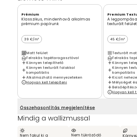
Prémium
Premium Text
Klasszikus, mindenhová alkalmas
A legpompása
prémium papírunk
texturált felület
39 €/m²
45 €/m²
Matt felület
Texturált mat
Felrakás tapétaragasztóval
Felrakás tap
Könnyen telepíthető
Könnyen tele
Könnyen texturált falakkal
Könnyen textu
kompatibilis
kompatibilis
Alkalmazható mennyezeteken
Kicsit nehez
Hogyan kell telepíteni
Mélységet és
Belsőépítésze
Hogyan kell t
Összehasonlítás megjelenítése
Mindig a wallizmussal
Nem tükröződő
Nem fakul ki a
Környe