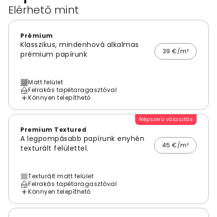
Elérhető mint
Prémium
Klasszikus, mindenhová alkalmas
39 €/m²
prémium papírunk
Matt felület
Felrakás tapétaragasztóval
Könnyen telepíthető
Népszerű választás
Premium Textured
A legpompásabb papírunk enyhén
45 €/m²
texturált felülettel.
Texturált matt felület
Felrakás tapétaragasztóval
Könnyen telepíthető