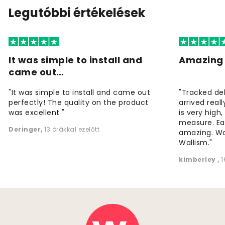
Legutóbbi értékelések
It was simple to install and
Amazing 
came out…
"It was simple to install and came out
"Tracked de
perfectly! The quality on the product
arrived reall
was excellent "
is very high
measure. Eas
Deringer
,
13 órákkal ezelőtt
amazing. W
Wallism."
kimberley
,
1