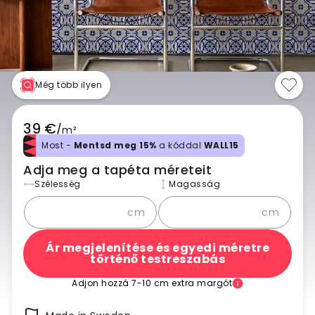
Még több ilyen
39 €
/
m²
Most -
Mentsd meg 15%
a kóddal
WALL15
Adja meg a tapéta méreteit
Szélesség
Magasság
cm
cm
Ár megjelenítése és egyedi méretre
történő testreszabás
Adjon hozzá 7-10 cm extra margót