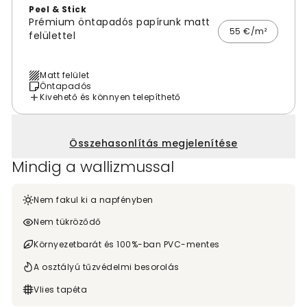
Peel & Stick
Prémium öntapadós papírunk matt
55 €/m²
felülettel
Matt felület
Öntapadós
Kivehető és könnyen telepíthető
Összehasonlítás megjelenítése
Mindig a wallizmussal
Nem fakul ki a napfényben
Nem tükröződő
Környezetbarát és 100%-ban PVC-mentes
A osztályú tűzvédelmi besorolás
Vlies tapéta