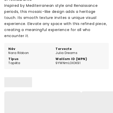
Inspired by Mediterranean style and Renaissance
periods, this mosaic-like design adds a heritage
touch. Its smooth texture invites a unique visual
experience. Elevate any space with this refined piece,
creating a meaningful experience for all who
encounter it.
Név
Tervezte
Nara Ribbon
Julia Dreams
Típus
Wallism ID (MPN)
Tapéta
9YWNmLOlOK91