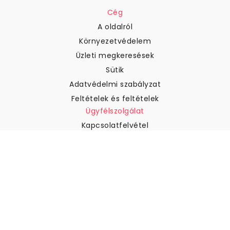
Cég
A oldalról
Környezetvédelem
Üzleti megkeresések
Sütik
Adatvédelmi szabályzat
Feltételek és feltételek
Ügyfélszolgálat
Kapcsolatfelvétel
Visszatérítés és visszatérítés
Szállítás
Hogyan mérjük meg a falat
Hogyan kell tapétát akasztani
Hogyan kell telepíteni az
öntapadós anyagot
GYIK