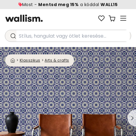
Most -
Mentsd meg 15%
a kóddal
WALL15
Stílus, hangulat vagy ötlet keresése...
>
Klasszikus
>
Arts & crafts