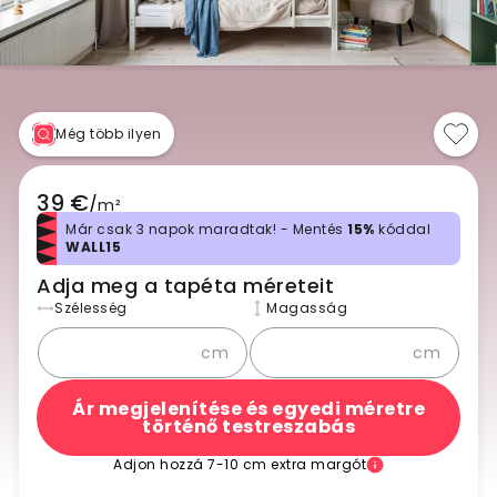
Még több ilyen
39 €
/
m²
Már csak 3 napok maradtak! - Mentés
15%
kóddal
WALL15
Adja meg a tapéta méreteit
Szélesség
Magasság
cm
cm
Ár megjelenítése és egyedi méretre
történő testreszabás
Adjon hozzá 7-10 cm extra margót