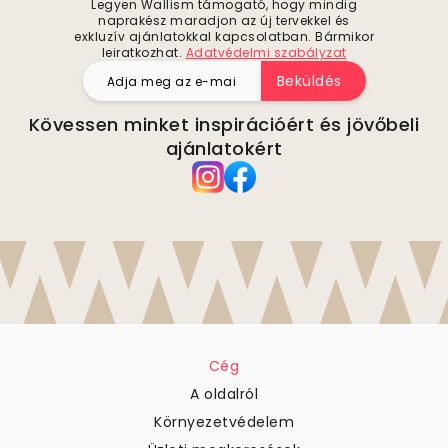
Legyen Wallism támogató, hogy mindig
naprakész maradjon az új tervekkel és
exkluzív ajánlatokkal kapcsolatban. Bármikor
leiratkozhat.
Adatvédelmi szabályzat
Beküldés
Kövessen minket inspirációért és jövőbeli
ajánlatokért
Cég
A oldalról
Környezetvédelem