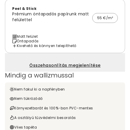
Peel & Stick
Prémium öntapadós papírunk matt
55 €/m²
felülettel
Matt felület
Öntapadós
Kivehető és könnyen telepíthető
Összehasonlítás megjelenítése
Mindig a wallizmussal
Nem fakul ki a napfényben
Nem tükröződő
Környezetbarát és 100%-ban PVC-mentes
A osztályú tűzvédelmi besorolás
Vlies tapéta