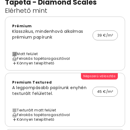
Tapéta - Diamond Scales
Elérhető mint
Prémium
Klasszikus, mindenhová alkalmas
39 €/m²
prémium papírunk
Matt felület
Felrakás tapétaragasztóval
Könnyen telepíthető
Népszerű választás
Premium Textured
A legpompásabb papírunk enyhén
45 €/m²
texturált felülettel.
Texturált matt felület
Felrakás tapétaragasztóval
Könnyen telepíthető