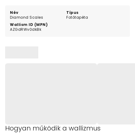
Név
Típus
Diamond Scales
Fotótapéta
Wallism ID (MPN)
AZGdRWv0dkBk
Hogyan működik a wallizmus