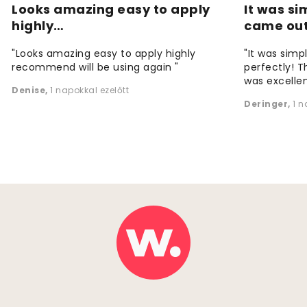
Looks amazing easy to apply
It was si
highly…
came ou
"Looks amazing easy to apply highly
"It was simp
recommend will be using again "
perfectly! T
was excellen
Denise
,
1 napokkal ezelőtt
Deringer
,
1 n