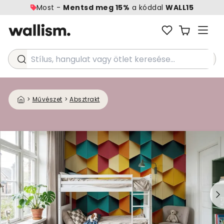
Most -
Mentsd meg 15%
a kóddal
WALL15
Stílus, hangulat vagy ötlet keresése...
>
Művészet
>
Absztrakt