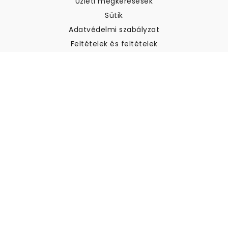
Üzleti megkeresések
Sütik
Adatvédelmi szabályzat
Feltételek és feltételek
Ügyfélszolgálat
Kapcsolatfelvétel
Visszatérítés és visszatérítés
Szállítás
Hogyan mérjük meg a falat
Hogyan kell tapétát akasztani
Hogyan kell telepíteni az
öntapadós anyagot
GYIK
Tapéta cikkek
Válassza ki a helyszínt