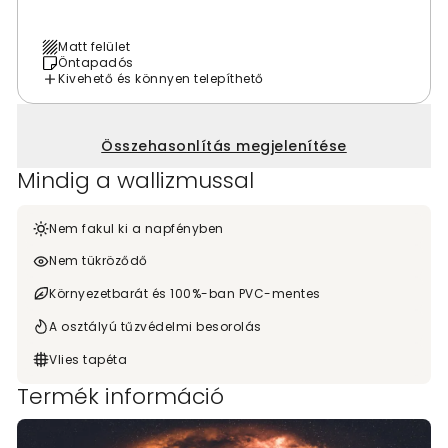
Matt felület
Öntapadós
Kivehető és könnyen telepíthető
Összehasonlítás megjelenítése
Mindig a wallizmussal
Nem fakul ki a napfényben
Nem tükröződő
Környezetbarát és 100%-ban PVC-mentes
A osztályú tűzvédelmi besorolás
Vlies tapéta
Termék információ