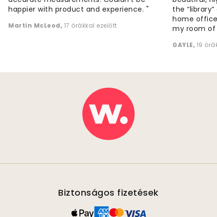
happier with product and experience. "
the “library
home office
Martin McLeod
,
17 órákkal ezelőtt
my room of d
GAYLE
,
19 órá
Biztonságos fizetések