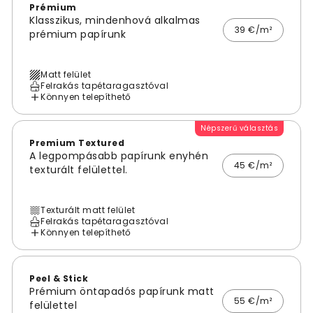
Prémium
Klasszikus, mindenhová alkalmas
39 €/m²
prémium papírunk
Matt felület
Felrakás tapétaragasztóval
Könnyen telepíthető
Népszerű választás
Premium Textured
A legpompásabb papírunk enyhén
45 €/m²
texturált felülettel.
Texturált matt felület
Felrakás tapétaragasztóval
Könnyen telepíthető
Peel & Stick
Prémium öntapadós papírunk matt
55 €/m²
felülettel