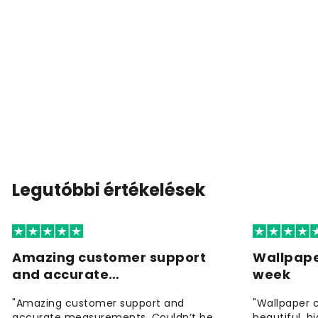
Legutóbbi értékelések
Amazing customer support
Wallpape
and accurate…
week
"Amazing customer support and
"Wallpaper 
accurate measurements. Couldn’t be
beautiful, h