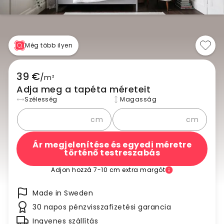
Még több ilyen
39 €
/
m²
Adja meg a tapéta méreteit
Szélesség
Magasság
cm
cm
Ár megjelenítése és egyedi méretre
történő testreszabás
Adjon hozzá 7-10 cm extra margót
Made in Sweden
30 napos pénzvisszafizetési garancia
Ingyenes szállítás