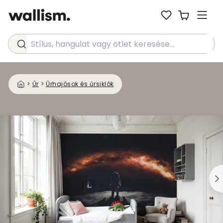
Stílus, hangulat vagy ötlet keresése...
>
Űr
>
Űrhajósok és űrsiklók