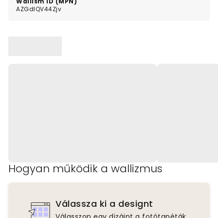
Wallism ID (MPN)
AZGdlQV44Zjv
Hogyan működik a wallizmus
Válassza ki a designt
Válasszon egy dizájnt a fotótapéták