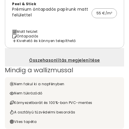
Peel & Stick
Prémium öntapadós papírunk matt
55 €/m²
felülettel
Matt felület
Öntapadós
Kivehető és könnyen telepíthető
Összehasonlítás megjelenítése
Mindig a wallizmussal
Nem fakul ki a napfényben
Nem tükröződő
Környezetbarát és 100%-ban PVC-mentes
A osztályú tűzvédelmi besorolás
Vlies tapéta