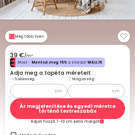
Még több ilyen
39 €
/
m²
Most -
Mentsd meg 15%
a kóddal
WALL15
Adja meg a tapéta méreteit
Szélesség
Magasság
cm
cm
Ár megjelenítése és egyedi méretre
történő testreszabás
Adjon hozzá 7-10 cm extra margót