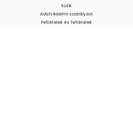
Sütik
Adatvédelmi szabályzat
Feltételek és feltételek
Ügyfélszolgálat
Kapcsolatfelvétel
Visszatérítés és visszatérítés
Szállítás
Hogyan mérjük meg a falat
Hogyan kell tapétát akasztani
Hogyan kell telepíteni az
öntapadós anyagot
GYIK
Tapéta cikkek
Válassza ki a helyszínt