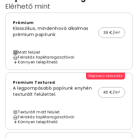
Elérhető mint
Prémium
Klasszikus, mindenhová alkalmas
39 €/m²
prémium papírunk
Matt felület
Felrakás tapétaragasztóval
Könnyen telepíthető
Népszerű választás
Premium Textured
A legpompásabb papírunk enyhén
45 €/m²
texturált felülettel.
Texturált matt felület
Felrakás tapétaragasztóval
Könnyen telepíthető