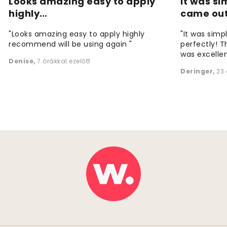
Looks amazing easy to apply
It was si
highly…
came ou
"Looks amazing easy to apply highly
"It was simp
recommend will be using again "
perfectly! T
was excellen
Denise
,
7 órákkal ezelőtt
Deringer
,
23 