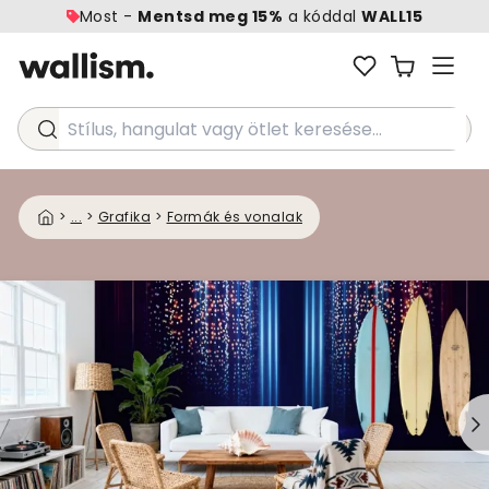
Most -
Mentsd meg 15%
a kóddal
WALL15
Stílus, hangulat vagy ötlet keresése...
>
...
>
Grafika
>
Formák és vonalak