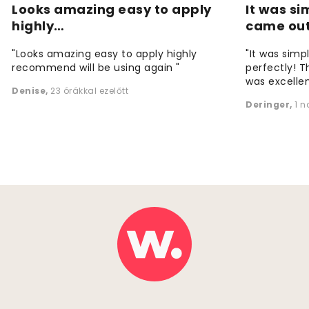
Looks amazing easy to apply
It was si
highly…
came ou
"Looks amazing easy to apply highly
"It was simp
recommend will be using again "
perfectly! T
was excellen
Denise
,
23 órákkal ezelőtt
Deringer
,
1 n