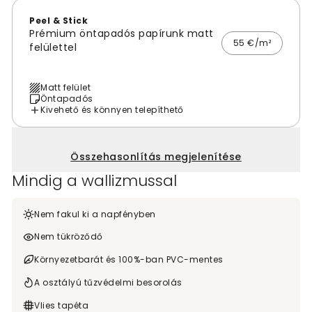
Peel & Stick
Prémium öntapadós papírunk matt
55 €/m²
felülettel
Matt felület
Öntapadós
Kivehető és könnyen telepíthető
Összehasonlítás megjelenítése
Mindig a wallizmussal
Nem fakul ki a napfényben
Nem tükröződő
Környezetbarát és 100%-ban PVC-mentes
A osztályú tűzvédelmi besorolás
Vlies tapéta