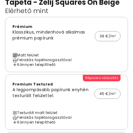
Tapéta - Zelij Squares On Beige
Elérhető mint
Prémium
Klasszikus, mindenhová alkalmas
39 €/m²
prémium papírunk
Matt felület
Felrakás tapétaragasztóval
Könnyen telepíthető
Népszerű választás
Premium Textured
A legpompásabb papírunk enyhén
45 €/m²
texturált felülettel.
Texturált matt felület
Felrakás tapétaragasztóval
Könnyen telepíthető