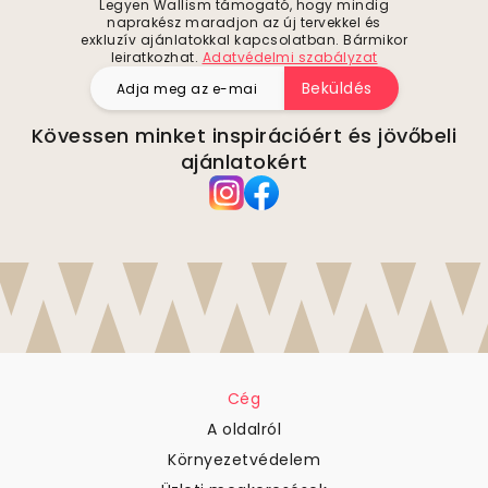
Legyen Wallism támogató, hogy mindig
naprakész maradjon az új tervekkel és
exkluzív ajánlatokkal kapcsolatban. Bármikor
leiratkozhat.
Adatvédelmi szabályzat
Beküldés
Kövessen minket inspirációért és jövőbeli
ajánlatokért
Cég
A oldalról
Környezetvédelem