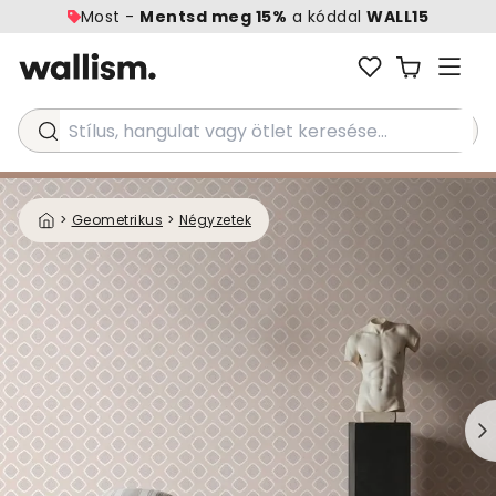
Most -
Mentsd meg 15%
a kóddal
WALL15
Stílus, hangulat vagy ötlet keresése...
>
Geometrikus
>
Négyzetek