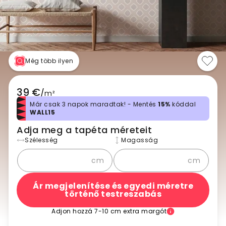
Még több ilyen
39 €
/
m²
Már csak 3 napok maradtak! - Mentés
15%
kóddal
WALL15
Adja meg a tapéta méreteit
Szélesség
Magasság
cm
cm
Ár megjelenítése és egyedi méretre
történő testreszabás
Adjon hozzá 7-10 cm extra margót