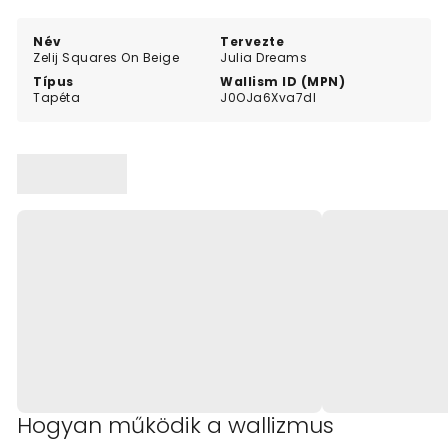
clean and organised visual feel perfect for a peaceful
atmosphere.
Név
Tervezte
Zelij Squares On Beige
Julia Dreams
Típus
Wallism ID (MPN)
Tapéta
J0OJa6Xva7dl
Hogyan működik a wallizmus