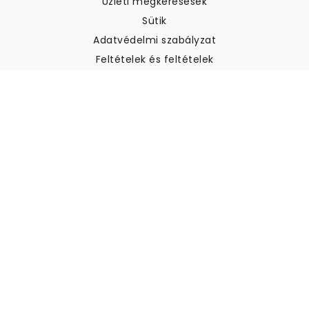
Üzleti megkeresések
Sütik
Adatvédelmi szabályzat
Feltételek és feltételek
Ügyfélszolgálat
Kapcsolatfelvétel
Visszatérítés és visszatérítés
Szállítás
Hogyan mérjük meg a falat
Hogyan kell tapétát akasztani
Hogyan kell telepíteni az
öntapadós anyagot
GYIK
Tapéta cikkek
Válassza ki a helyszínt