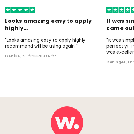
Looks amazing easy to apply
It was si
highly…
came ou
"Looks amazing easy to apply highly
"It was simp
recommend will be using again "
perfectly! T
was excellen
Denise
,
20 órákkal ezelőtt
Deringer
,
1 n