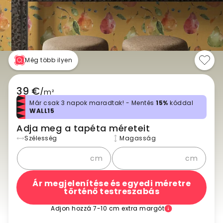
Még több ilyen
39 €
/
m²
Már csak 3 napok maradtak! - Mentés
15%
kóddal
WALL15
Adja meg a tapéta méreteit
Szélesség
Magasság
cm
cm
Ár megjelenítése és egyedi méretre
történő testreszabás
Adjon hozzá 7-10 cm extra margót