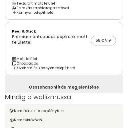
Texturált matt felület
Felrakás tapétaragasztóval
Könnyen telepíthető
Peel & Stick
Prémium öntapadós papírunk matt
55 €/m²
felülettel
Matt felület
Öntapadós
Kivehető és könnyen telepíthető
Összehasonlítás megjelenítése
Mindig a wallizmussal
Nem fakul ki a napfényben
Nem tükröződő