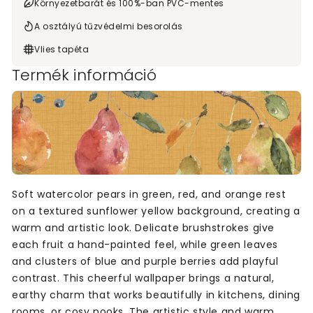
Környezetbarát és 100%-ban PVC-mentes
A osztályú tűzvédelmi besorolás
Vlies tapéta
Termék információ
Soft watercolor pears in green, red, and orange rest
on a textured sunflower yellow background, creating a
warm and artistic look. Delicate brushstrokes give
each fruit a hand-painted feel, while green leaves
and clusters of blue and purple berries add playful
contrast. This cheerful wallpaper brings a natural,
earthy charm that works beautifully in kitchens, dining
rooms, or cosy nooks. The artistic style and warm