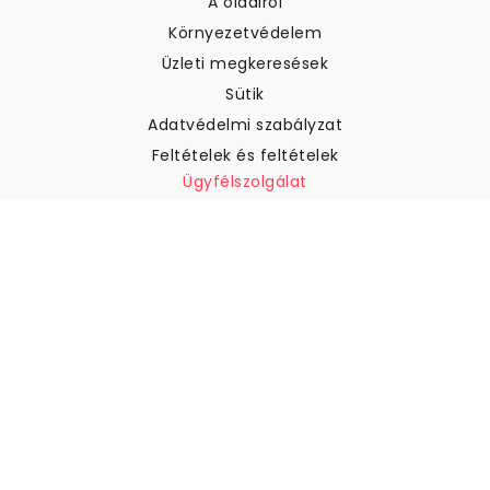
A oldalról
Környezetvédelem
Üzleti megkeresések
Sütik
Adatvédelmi szabályzat
Feltételek és feltételek
Ügyfélszolgálat
Kapcsolatfelvétel
Visszatérítés és visszatérítés
Szállítás
Hogyan mérjük meg a falat
Hogyan kell tapétát akasztani
Hogyan kell telepíteni az
öntapadós anyagot
GYIK
Tapéta cikkek