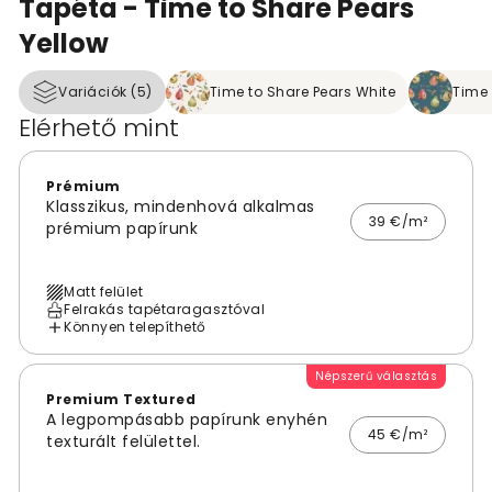
Tapéta - Time to Share Pears
Yellow
Variációk (5)
Time to Share Pears White
Time 
Elérhető mint
Prémium
Klasszikus, mindenhová alkalmas
39 €/m²
prémium papírunk
Matt felület
Felrakás tapétaragasztóval
Könnyen telepíthető
Népszerű választás
Premium Textured
A legpompásabb papírunk enyhén
45 €/m²
texturált felülettel.