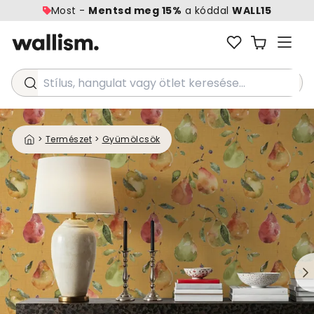
Most -
Mentsd meg 15%
a kóddal
WALL15
Stílus, hangulat vagy ötlet keresése...
>
Természet
>
Gyümölcsök