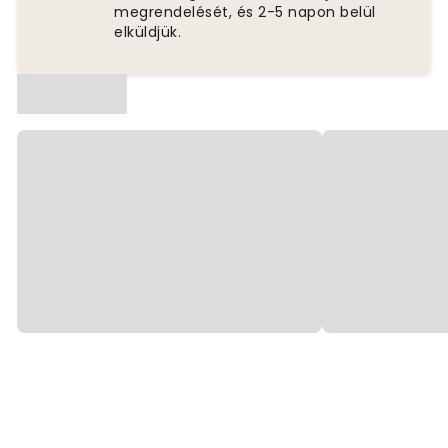
megrendelését, és 2-5 napon belül
elküldjük.