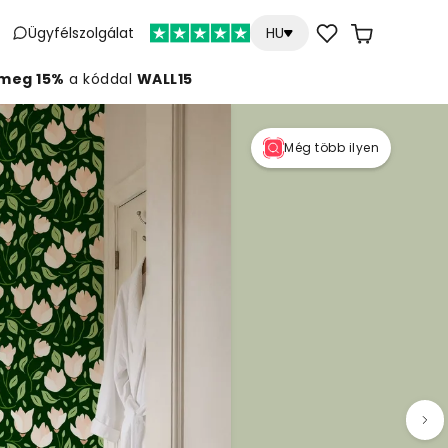
Ügyfélszolgálat
HU
meg 15%
a kóddal
WALL15
Még több ilyen