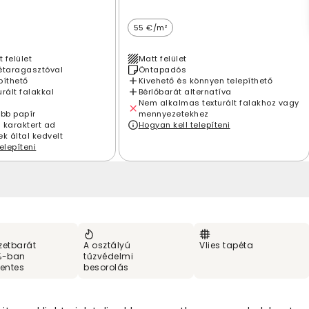
55 €/m²
t felület
Matt felület
étaragasztóval
Öntapadós
píthető
Kivehető és könnyen telepíthető
rált falakkal
Bérlőbarát alternatíva
Nem alkalmas texturált falakhoz vagy
ebb papír
mennyezetekhez
 karaktert ad
Hogyan kell telepíteni
k által kedvelt
elepíteni
zetbarát
A osztályú
Vlies tapéta
%-ban
tűzvédelmi
entes
besorolás