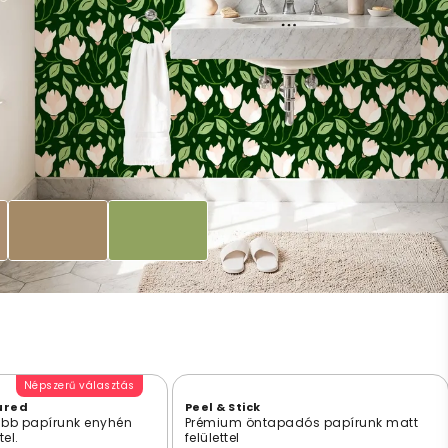
Népszerű választás
ured
Peel & Stick
bb papírunk enyhén
Prémium öntapadós papírunk matt
tel.
felülettel