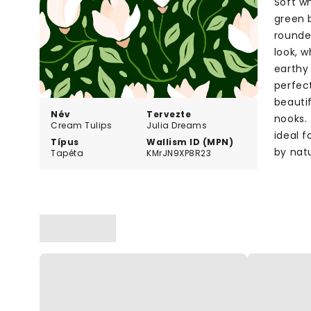
Soft wh
green 
rounde
look, w
earthy
perfect
beautif
Név
Tervezte
nooks.
Cream Tulips
Julia Dreams
ideal 
Típus
Wallism ID (MPN)
by nat
Tapéta
KMrJN9XP8R23