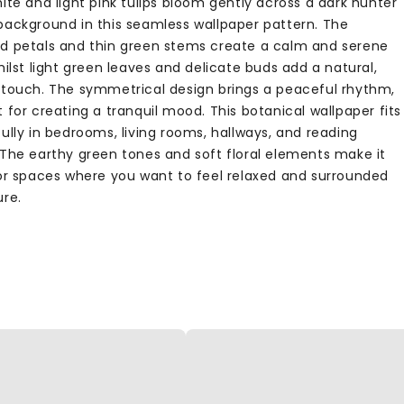
ite and light pink tulips bloom gently across a dark hunter
background in this seamless wallpaper pattern. The
d petals and thin green stems create a calm and serene
hilst light green leaves and delicate buds add a natural,
 touch. The symmetrical design brings a peaceful rhythm,
 for creating a tranquil mood. This botanical wallpaper fits
ully in bedrooms, living rooms, hallways, and reading
 The earthy green tones and soft floral elements make it
for spaces where you want to feel relaxed and surrounded
ure.