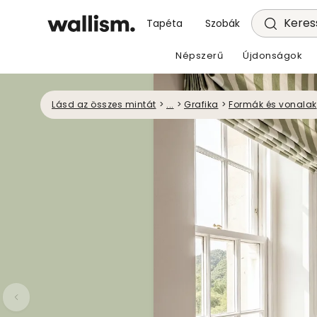
Keress
Tapéta
Szobák
Népszerű
Újdonságok
Lásd az összes mintát
>
...
>
Grafika
>
Formák és vonalak