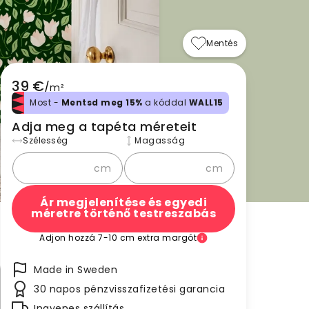
Mentés
39 €
/
m²
Most -
Mentsd meg 15%
a kóddal
WALL15
Adja meg a tapéta méreteit
Szélesség
Magasság
cm
cm
Ár megjelenítése és egyedi
méretre történő testreszabás
Adjon hozzá 7-10 cm extra margót
Made in Sweden
30 napos pénzvisszafizetési garancia
Ingyenes szállítás