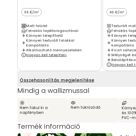
39 €/m²
45 €/m²
Matt felület
Texturált mat
Felrakás tapétaragasztóval
Felrakás tap
Könnyen telepíthető
Könnyen tele
Könnyen texturált falakkal
Könnyen textu
kompatibilis
kompatibilis
Alkalmazható mennyezeteken
Kicsit nehez
Hogyan kell telepíteni
Mélységet és
Belsőépítésze
Hogyan kell t
Összehasonlítás megjelenítése
Mindig a wallizmussal
Nem tükröződő
Nem fakul ki a
Környe
napfényben
és 100
PVC-m
Termék információ