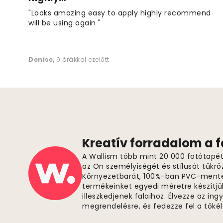
"Looks amazing easy to apply highly recommend
will be using again "
Denise
,
9 órákkal ezelőtt
Kreatív forradalom a 
A Wallism több mint 20 000 fotótapétá
az Ön személyiségét és stílusát tükrö
Környezetbarát, 100%-ban PVC-ment
termékeinket egyedi méretre készítjü
illeszkedjenek falaihoz. Élvezze az in
megrendelésre, és fedezze fel a tök