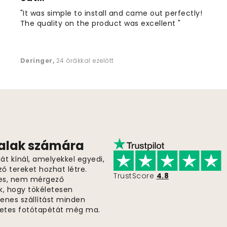
"It was simple to install and came out perfectly!
The quality on the product was excellent "
Deringer
,
24 órákkal ezelőtt
falak számára
t kínál, amelyekkel egyedi,
ző tereket hozhat létre.
TrustScore
4.8
es, nem mérgező
k, hogy tökéletesen
gyenes szállítást minden
életes fotótapétát még ma.