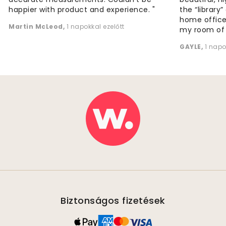
happier with product and experience. "
the “library
home office
Martin McLeod
,
1 napokkal ezelőtt
my room of d
GAYLE
,
1 napo
Biztonságos fizetések