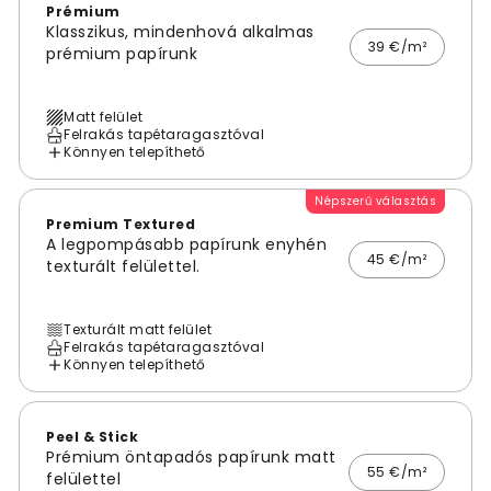
Prémium
Klasszikus, mindenhová alkalmas
39 €/m²
prémium papírunk
Matt felület
Felrakás tapétaragasztóval
Könnyen telepíthető
Népszerű választás
Premium Textured
A legpompásabb papírunk enyhén
45 €/m²
texturált felülettel.
Texturált matt felület
Felrakás tapétaragasztóval
Könnyen telepíthető
Peel & Stick
Prémium öntapadós papírunk matt
55 €/m²
felülettel