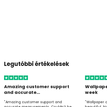
Legutóbbi értékelések
Amazing customer support
Wallpape
and accurate…
week
"Amazing customer support and
"Wallpaper 
accurate measurements. Couldn’t be
beautiful, h