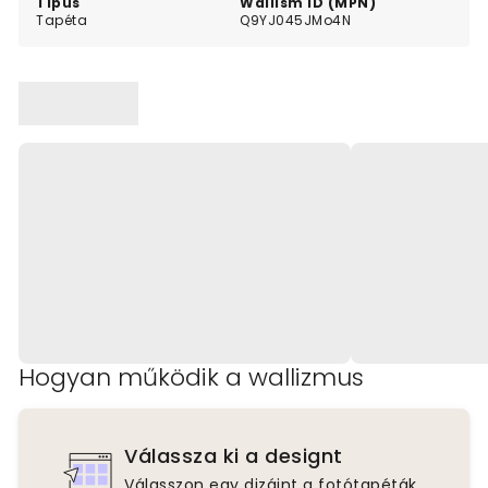
Típus
Wallism ID (MPN)
Tapéta
Q9YJ045JMo4N
Hogyan működik a wallizmus
Válassza ki a designt
Válasszon egy dizájnt a fotótapéták