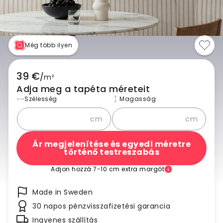
Még több ilyen
39 €
/
m²
Adja meg a tapéta méreteit
Szélesség
Magasság
cm
cm
Ár megjelenítése és egyedi méretre
történő testreszabás
Adjon hozzá 7-10 cm extra margót
Made in Sweden
30 napos pénzvisszafizetési garancia
Ingyenes szállítás