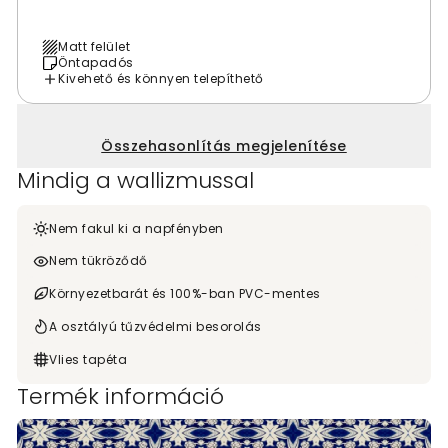
Matt felület
Öntapadós
Kivehető és könnyen telepíthető
Összehasonlítás megjelenítése
Mindig a wallizmussal
Nem fakul ki a napfényben
Nem tükröződő
Környezetbarát és 100%-ban PVC-mentes
A osztályú tűzvédelmi besorolás
Vlies tapéta
Termék információ