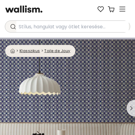
Stílus, hangulat vagy ötlet keresése...
>
Klasszikus
>
Toile de Jouy