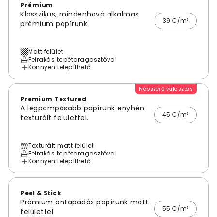
Prémium
Klasszikus, mindenhová alkalmas
39 €/m²
prémium papírunk
Matt felület
Felrakás tapétaragasztóval
Könnyen telepíthető
Népszerű választás
Premium Textured
A legpompásabb papírunk enyhén
45 €/m²
texturált felülettel.
Texturált matt felület
Felrakás tapétaragasztóval
Könnyen telepíthető
Peel & Stick
Prémium öntapadós papírunk matt
55 €/m²
felülettel