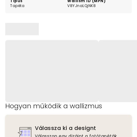
Típus
Wallism ID (MPN)
Tapéta
V8YJnaLQjNK8
Hogyan működik a wallizmus
Válassza ki a designt
Válasszon egy dizájnt a fotótapéták