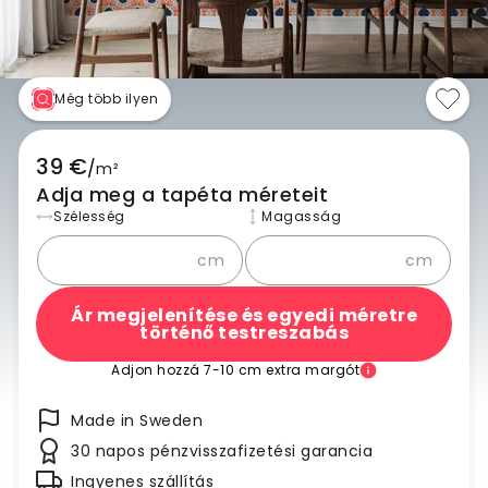
Még több ilyen
39 €
/
m²
Adja meg a tapéta méreteit
Szélesség
Magasság
cm
cm
Ár megjelenítése és egyedi méretre
történő testreszabás
Adjon hozzá 7-10 cm extra margót
Made in Sweden
30 napos pénzvisszafizetési garancia
Ingyenes szállítás