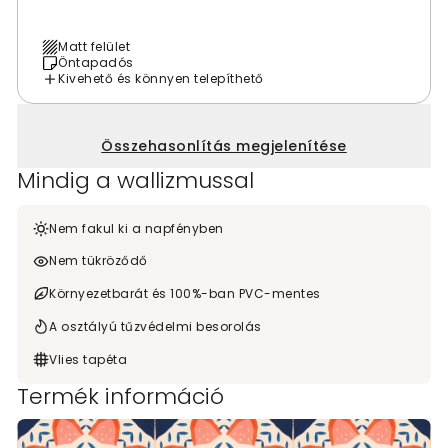
Matt felület
Öntapadós
Kivehető és könnyen telepíthető
Összehasonlítás megjelenítése
Mindig a wallizmussal
Nem fakul ki a napfényben
Nem tükröződő
Környezetbarát és 100%-ban PVC-mentes
A osztályú tűzvédelmi besorolás
Vlies tapéta
Termék információ