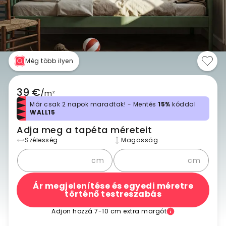
Még több ilyen
39 €
/
m²
Már csak 2 napok maradtak! - Mentés
15%
kóddal
WALL15
Adja meg a tapéta méreteit
Szélesség
Magasság
cm
cm
Ár megjelenítése és egyedi méretre
történő testreszabás
Adjon hozzá 7-10 cm extra margót