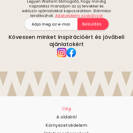
Legyen Wallism támogató, hogy mindig
naprakész maradjon az új tervekkel és
exkluzív ajánlatokkal kapcsolatban. Bármikor
leiratkozhat.
Adatvédelmi szabályzat
Beküldés
Kövessen minket inspirációért és jövőbeli
ajánlatokért
Cég
A oldalról
Környezetvédelem