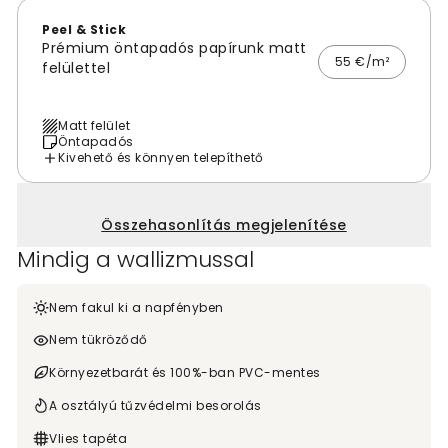
Peel & Stick
Prémium öntapadós papírunk matt
55 €/m²
felülettel
Matt felület
Öntapadós
Kivehető és könnyen telepíthető
Összehasonlítás megjelenítése
Mindig a wallizmussal
Nem fakul ki a napfényben
Nem tükröződő
Környezetbarát és 100%-ban PVC-mentes
A osztályú tűzvédelmi besorolás
Vlies tapéta