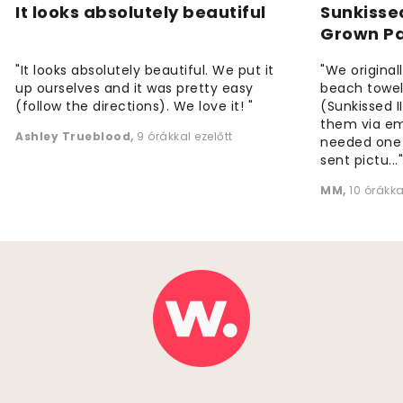
It looks absolutely beautiful
Sunkisse
Grown P
"It looks absolutely beautiful. We put it
"We origina
up ourselves and it was pretty easy
beach towels
(follow the directions). We love it! "
(Sunkissed 
them via em
Ashley Trueblood
,
9 órákkal ezelőtt
needed one
sent pictu...
MM
,
10 órákka