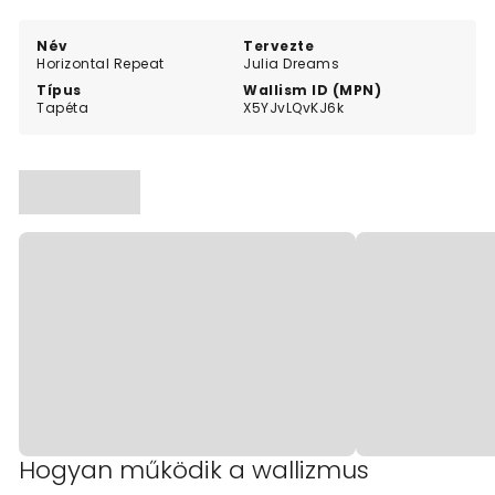
Név
Tervezte
Horizontal Repeat
Julia Dreams
Típus
Wallism ID (MPN)
Tapéta
X5YJvLQvKJ6k
Hogyan működik a wallizmus