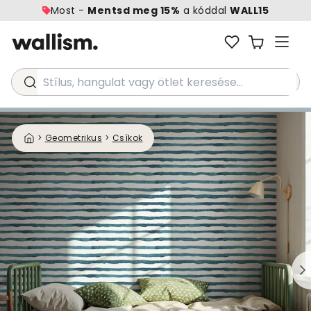
Most -
Mentsd meg 15%
a kóddal
WALL15
Stílus, hangulat vagy ötlet keresése...
>
Geometrikus
>
Csíkok