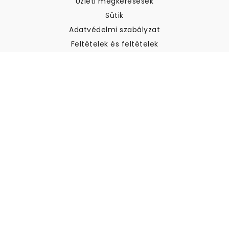
Üzleti megkeresések
Sütik
Adatvédelmi szabályzat
Feltételek és feltételek
Ügyfélszolgálat
Kapcsolatfelvétel
Visszatérítés és visszatérítés
Szállítás
Hogyan mérjük meg a falat
Hogyan kell tapétát akasztani
Hogyan kell telepíteni az
öntapadós anyagot
GYIK
Tapéta cikkek
Válassza ki a helyszínt