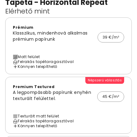
Tapéta - Horizontal Repeat
Elérhető mint
Prémium
Klasszikus, mindenhová alkalmas
39 €/m²
prémium papírunk
Matt felület
Felrakás tapétaragasztóval
Könnyen telepíthető
Népszerű választás
Premium Textured
A legpompásabb papírunk enyhén
45 €/m²
texturált felülettel.
Texturált matt felület
Felrakás tapétaragasztóval
Könnyen telepíthető