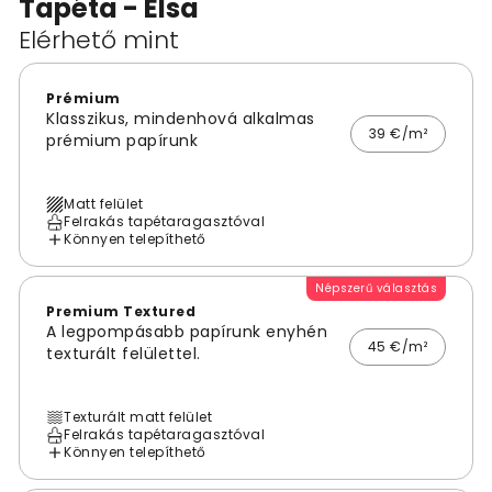
Tapéta - Elsa
Elérhető mint
Prémium
Klasszikus, mindenhová alkalmas
39 €/m²
prémium papírunk
Matt felület
Felrakás tapétaragasztóval
Könnyen telepíthető
Népszerű választás
Premium Textured
A legpompásabb papírunk enyhén
45 €/m²
texturált felülettel.
Texturált matt felület
Felrakás tapétaragasztóval
Könnyen telepíthető