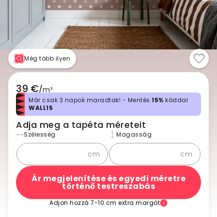
Még több ilyen
39 €
/
m²
Már csak 3 napok maradtak! - Mentés
15%
kóddal
WALL15
Adja meg a tapéta méreteit
Szélesség
Magasság
cm
cm
Ár megjelenítése és egyedi méretre
történő testreszabás
Adjon hozzá 7-10 cm extra margót