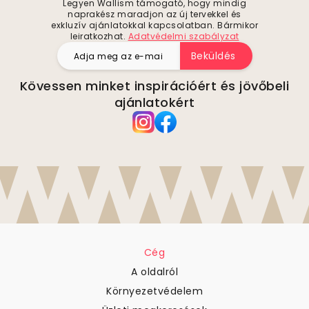
Legyen Wallism támogató, hogy mindig
naprakész maradjon az új tervekkel és
exkluzív ajánlatokkal kapcsolatban. Bármikor
leiratkozhat.
Adatvédelmi szabályzat
Beküldés
Kövessen minket inspirációért és jövőbeli
ajánlatokért
Cég
A oldalról
Környezetvédelem