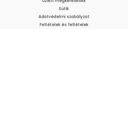
Üzleti megkeresések
Sütik
Adatvédelmi szabályzat
Feltételek és feltételek
Ügyfélszolgálat
Kapcsolatfelvétel
Visszatérítés és visszatérítés
Szállítás
Hogyan mérjük meg a falat
Hogyan kell tapétát akasztani
Hogyan kell telepíteni az
öntapadós anyagot
GYIK
Tapéta cikkek
Válassza ki a helyszínt