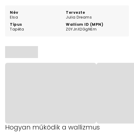
design brings warmth and harmony to any room.
Név
Tervezte
Elsa
Julia Dreams
Típus
Wallism ID (MPN)
Tapéta
Z0YJnX2GgNEm
Hogyan működik a wallizmus