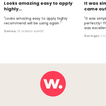
Looks amazing easy to apply
It was si
highly…
came ou
"Looks amazing easy to apply highly
"It was simp
recommend will be using again "
perfectly! T
was excellen
Denise
,
15 órákkal ezelőtt
Deringer
,
1 n