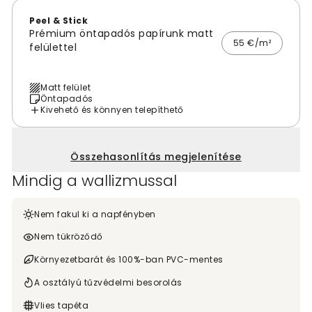
Peel & Stick
Prémium öntapadós papírunk matt
55 €/m²
felülettel
Matt felület
Öntapadós
Kivehető és könnyen telepíthető
Összehasonlítás megjelenítése
Mindig a wallizmussal
Nem fakul ki a napfényben
Nem tükröződő
Környezetbarát és 100%-ban PVC-mentes
A osztályú tűzvédelmi besorolás
Vlies tapéta