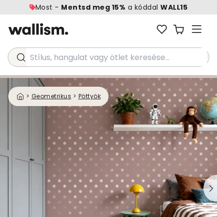
Most -
Mentsd meg 15%
a kóddal
WALL15
Stílus, hangulat vagy ötlet keresése...
>
Geometrikus
>
Pöttyök