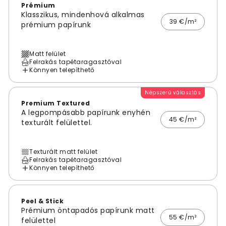
Prémium
Klasszikus, mindenhová alkalmas
39 €/m²
prémium papírunk
Matt felület
Felrakás tapétaragasztóval
Könnyen telepíthető
Népszerű választás
Premium Textured
A legpompásabb papírunk enyhén
45 €/m²
texturált felülettel.
Texturált matt felület
Felrakás tapétaragasztóval
Könnyen telepíthető
Peel & Stick
Prémium öntapadós papírunk matt
55 €/m²
felülettel