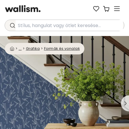
Stílus, hangulat vagy ötlet keresése...
>
...
>
Grafika
>
Formák és vonalak