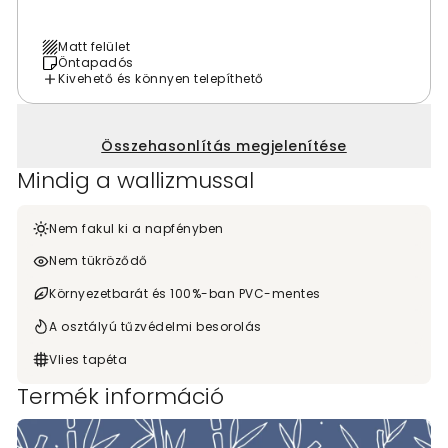
Matt felület
Öntapadós
Kivehető és könnyen telepíthető
Összehasonlítás megjelenítése
Mindig a wallizmussal
Nem fakul ki a napfényben
Nem tükröződő
Környezetbarát és 100%-ban PVC-mentes
A osztályú tűzvédelmi besorolás
Vlies tapéta
Termék információ