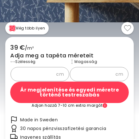
Még több ilyen
39 €
/
m²
Adja meg a tapéta méreteit
Szélesség
Magasság
cm
cm
Ár megjelenítése és egyedi méretre
történő testreszabás
Adjon hozzá 7-10 cm extra margót
Made in Sweden
30 napos pénzvisszafizetési garancia
Ingyenes szállítás