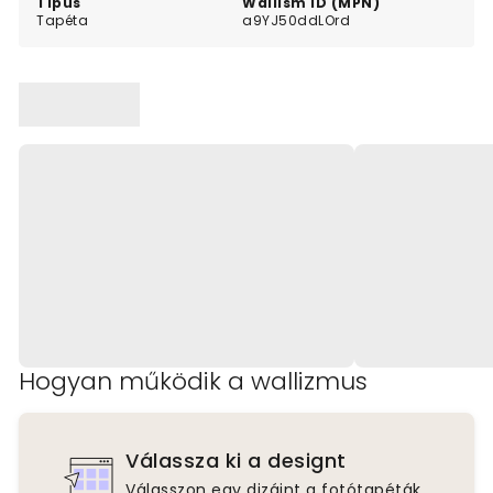
Típus
Wallism ID (MPN)
Tapéta
a9YJ50ddLOrd
Hogyan működik a wallizmus
Válassza ki a designt
Válasszon egy dizájnt a fotótapéták