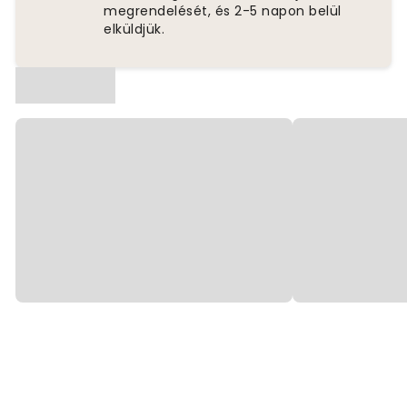
megrendelését, és 2-5 napon belül
elküldjük.