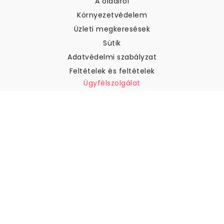
A oldalról
Környezetvédelem
Üzleti megkeresések
Sütik
Adatvédelmi szabályzat
Feltételek és feltételek
Ügyfélszolgálat
Kapcsolatfelvétel
Visszatérítés és visszatérítés
Szállítás
Hogyan mérjük meg a falat
Hogyan kell tapétát akasztani
Hogyan kell telepíteni az
öntapadós anyagot
GYIK
Tapéta cikkek