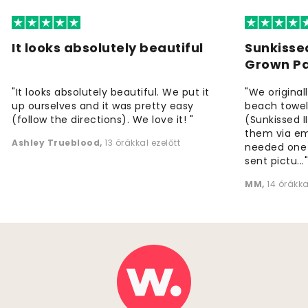
It looks absolutely beautiful
Sunkisse
Grown P
"It looks absolutely beautiful. We put it
"We origina
up ourselves and it was pretty easy
beach towels
(follow the directions). We love it! "
(Sunkissed 
them via em
Ashley Trueblood
,
13 órákkal ezelőtt
needed one
sent pictu...
MM
,
14 órákka