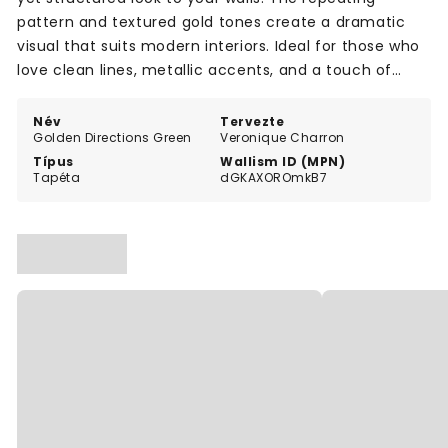
pattern and textured gold tones create a dramatic
visual that suits modern interiors. Ideal for those who
love clean lines, metallic accents, and a touch of
colour in their home décor.
Név
Tervezte
Golden Directions Green
Veronique Charron
Típus
Wallism ID (MPN)
Tapéta
dGKAXOROmkB7