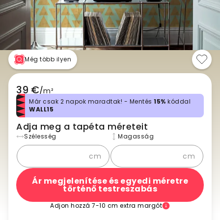
Még több ilyen
39 €
/
m²
Már csak 2 napok maradtak! - Mentés
15%
kóddal
WALL15
Adja meg a tapéta méreteit
Szélesség
Magasság
cm
cm
Ár megjelenítése és egyedi méretre
történő testreszabás
Adjon hozzá 7-10 cm extra margót