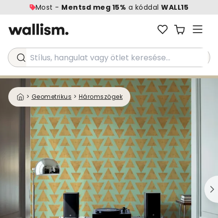
Most -
Mentsd meg 15%
a kóddal
WALL15
Stílus, hangulat vagy ötlet keresése...
>
Geometrikus
>
Háromszögek