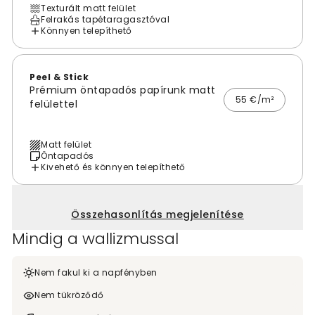
Texturált matt felület
Felrakás tapétaragasztóval
Könnyen telepíthető
Peel & Stick
Prémium öntapadós papírunk matt
55 €/m²
felülettel
Matt felület
Öntapadós
Kivehető és könnyen telepíthető
Összehasonlítás megjelenítése
Mindig a wallizmussal
Nem fakul ki a napfényben
Nem tükröződő