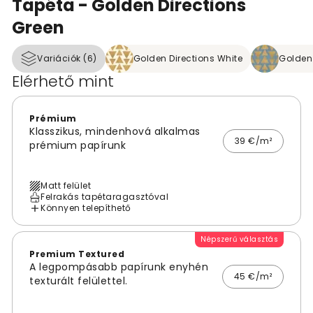
Tapéta - Golden Directions
Green
Variációk (6)
Golden Directions White
Golden 
Elérhető mint
Prémium
Klasszikus, mindenhová alkalmas
39 €/m²
prémium papírunk
Matt felület
Felrakás tapétaragasztóval
Könnyen telepíthető
Népszerű választás
Premium Textured
A legpompásabb papírunk enyhén
45 €/m²
texturált felülettel.