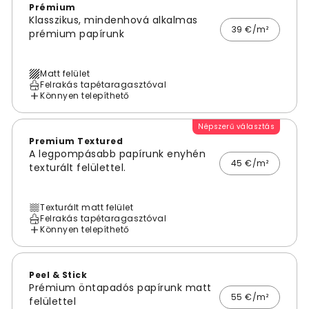
Prémium
Klasszikus, mindenhová alkalmas
39 €/m²
prémium papírunk
Matt felület
Felrakás tapétaragasztóval
Könnyen telepíthető
Népszerű választás
Premium Textured
A legpompásabb papírunk enyhén
45 €/m²
texturált felülettel.
Texturált matt felület
Felrakás tapétaragasztóval
Könnyen telepíthető
Peel & Stick
Prémium öntapadós papírunk matt
55 €/m²
felülettel