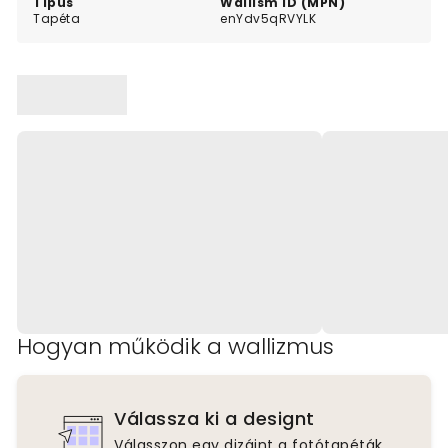
Típus
Wallism ID (MPN)
Tapéta
enYdv5qRVYLK
Hogyan működik a wallizmus
Válassza ki a designt
Válasszon egy dizájnt a fotótapéták