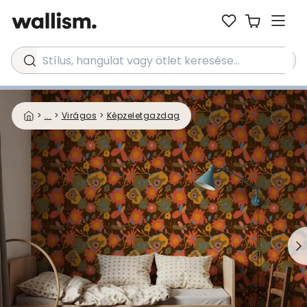
Stílus, hangulat vagy ötlet keresése...
>
...
>
Virágos
>
Képzeletgazdag