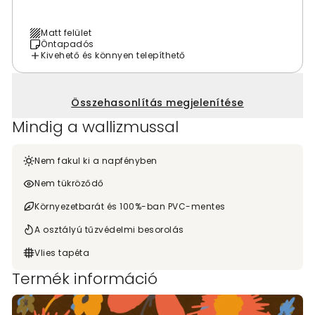
Matt felület
Öntapadós
Kivehető és könnyen telepíthető
Összehasonlítás megjelenítése
Mindig a wallizmussal
Nem fakul ki a napfényben
Nem tükröződő
Környezetbarát és 100%-ban PVC-mentes
A osztályú tűzvédelmi besorolás
Vlies tapéta
Termék információ