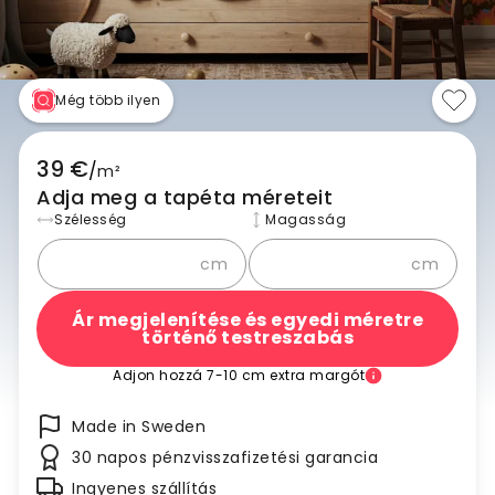
Még több ilyen
39 €
/
m²
Adja meg a tapéta méreteit
Szélesség
Magasság
cm
cm
Ár megjelenítése és egyedi méretre
történő testreszabás
Adjon hozzá 7-10 cm extra margót
Made in Sweden
30 napos pénzvisszafizetési garancia
Ingyenes szállítás