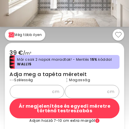
Még több ilyen
39 €
/
m²
Már csak 2 napok maradtak! - Mentés
15%
kóddal
WALL15
Adja meg a tapéta méreteit
Szélesség
Magasság
cm
cm
Ár megjelenítése és egyedi méretre
történő testreszabás
Adjon hozzá 7-10 cm extra margót