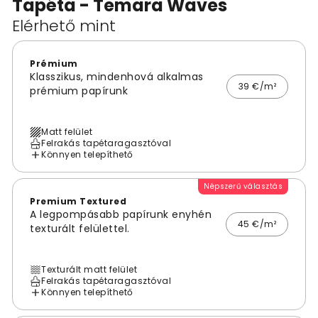
Tapéta - Temara Waves
Elérhető mint
Prémium
Klasszikus, mindenhová alkalmas
39 €/m²
prémium papírunk
Matt felület
Felrakás tapétaragasztóval
Könnyen telepíthető
Népszerű választás
Premium Textured
A legpompásabb papírunk enyhén
45 €/m²
texturált felülettel.
Texturált matt felület
Felrakás tapétaragasztóval
Könnyen telepíthető