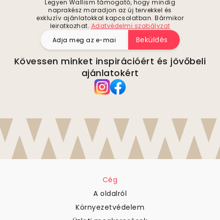
Legyen Wallism támogató, hogy mindig
naprakész maradjon az új tervekkel és
exkluzív ajánlatokkal kapcsolatban. Bármikor
leiratkozhat.
Adatvédelmi szabályzat
Beküldés
Kövessen minket inspirációért és jövőbeli
ajánlatokért
Cég
A oldalról
Környezetvédelem