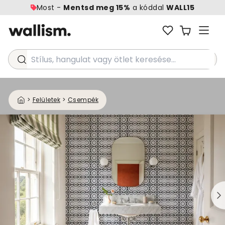
Most -
Mentsd meg 15%
a kóddal
WALL15
Stílus, hangulat vagy ötlet keresése...
>
Felületek
>
Csempék