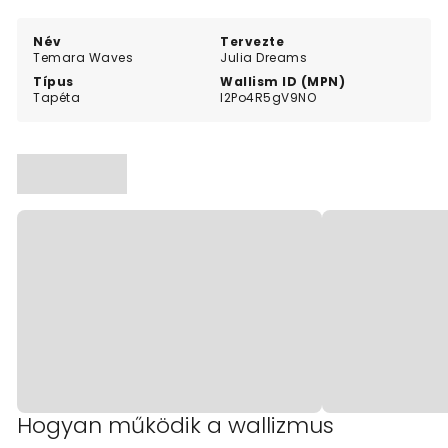
interiors.
Név
Tervezte
Temara Waves
Julia Dreams
Típus
Wallism ID (MPN)
Tapéta
l2Po4R5gV9NO
Hogyan működik a wallizmus