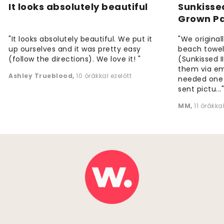
It looks absolutely beautiful
Sunkisse
Grown P
"It looks absolutely beautiful. We put it
"We origina
up ourselves and it was pretty easy
beach towels
(follow the directions). We love it! "
(Sunkissed 
them via em
Ashley Trueblood
,
10 órákkal ezelőtt
needed one
sent pictu...
MM
,
11 órákkal