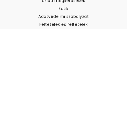
Üzleti megkeresések
Sütik
Adatvédelmi szabályzat
Feltételek és feltételek
Ügyfélszolgálat
Kapcsolatfelvétel
Visszatérítés és visszatérítés
Szállítás
Hogyan mérjük meg a falat
Hogyan kell tapétát akasztani
Hogyan kell telepíteni az
öntapadós anyagot
GYIK
Tapéta cikkek
Válassza ki a helyszínt