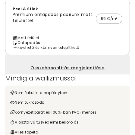
Peel & Stick
Prémium öntapadós papírunk matt
55 €/m²
felülettel
Matt felület
Öntapadós
Kivehető és könnyen telepíthető
Összehasonlítás megjelenítése
Mindig a wallizmussal
Nem fakul ki a napfényben
Nem tükröződő
Környezetbarát és 100%-ban PVC-mentes
A osztályú tűzvédelmi besorolás
Vlies tapéta