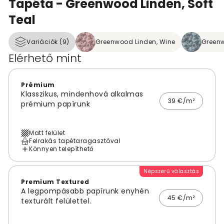
Tapéta - Greenwood Linden, Soft
Teal
Variációk (9)
Greenwood Linden, Wine
Greenw
Elérhető mint
Prémium
Klasszikus, mindenhová alkalmas
39 €/m²
prémium papírunk
Matt felület
Felrakás tapétaragasztóval
Könnyen telepíthető
Népszerű választás
Premium Textured
A legpompásabb papírunk enyhén
45 €/m²
texturált felülettel.