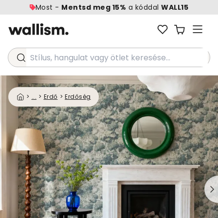
Most -
Mentsd meg 15%
a kóddal
WALL15
Stílus, hangulat vagy ötlet keresése...
>
...
>
Erdő
>
Erdőség