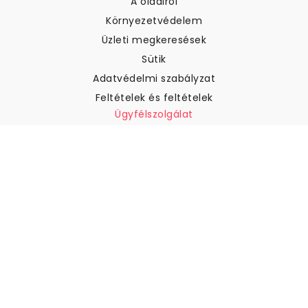
A oldalról
Környezetvédelem
Üzleti megkeresések
Sütik
Adatvédelmi szabályzat
Feltételek és feltételek
Ügyfélszolgálat
Kapcsolatfelvétel
Visszatérítés és visszatérítés
Szállítás
Hogyan mérjük meg a falat
Hogyan kell tapétát akasztani
Hogyan kell telepíteni az
öntapadós anyagot
GYIK
Tapéta cikkek