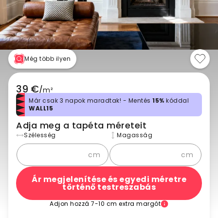
Még több ilyen
39 €
/
m²
Már csak 3 napok maradtak! - Mentés
15%
kóddal
WALL15
Adja meg a tapéta méreteit
Szélesség
Magasság
cm
cm
Ár megjelenítése és egyedi méretre
történő testreszabás
Adjon hozzá 7-10 cm extra margót