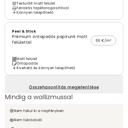
Texturált matt felület
Felrakás tapétaragasztóval
Könnyen telepíthető
Peel & Stick
Prémium öntapadós papírunk matt
55 €/m²
felülettel
Matt felület
Öntapadós
Kivehető és könnyen telepíthető
Összehasonlítás megjelenítése
Mindig a wallizmussal
Nem fakul ki a napfényben
Nem tükröződő