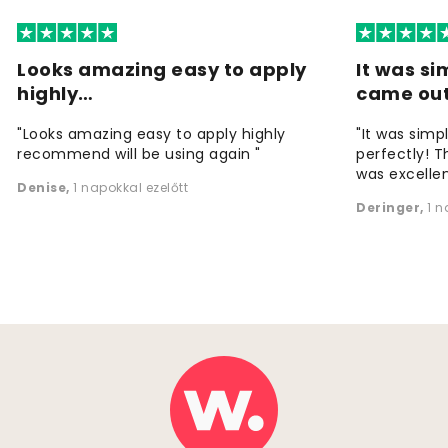
Looks amazing easy to apply
It was si
highly…
came ou
"Looks amazing easy to apply highly
"It was simp
recommend will be using again "
perfectly! T
was excellen
Denise
,
1 napokkal ezelőtt
Deringer
,
1 n