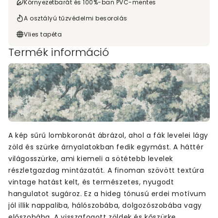
Környezetbarát és 100%-ban PVC-mentes
A osztályú tűzvédelmi besorolás
Vlies tapéta
Termék információ
A kép sűrű lombkoronát ábrázol, ahol a fák levelei lágy
zöld és szürke árnyalatokban fedik egymást. A háttér
világosszürke, ami kiemeli a sötétebb levelek
részletgazdag mintázatát. A finoman szövött textúra
vintage hatást kelt, és természetes, nyugodt
hangulatot sugároz. Ez a hideg tónusú erdei motívum
jól illik nappaliba, hálószobába, dolgozószobába vagy
előszobába. A visszafogott zöldek és kőszürke