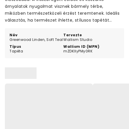
árnyalatok nyugalmat visznek bármely térbe,
miközben természetközeli érzést teremtenek. Ideális
választás, ha természet ihlette, stílusos tapétát
keresel otthonodba.
Név
Tervezte
Greenwood Linden, Soft Teal
Wallism Studio
Típus
Wallism ID (MPN)
Tapéta
mZDKXyPMy0RK