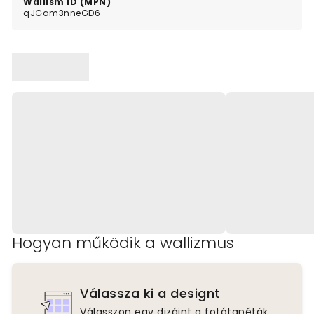
Wallism ID (MPN)
qJGam3nneGD6
Hogyan működik a wallizmus
Válassza ki a designt
Válasszon egy dizájnt a fotótapéták