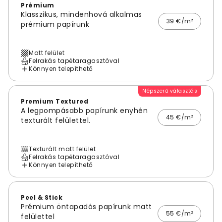
Prémium
Klasszikus, mindenhová alkalmas
39 €/m²
prémium papírunk
Matt felület
Felrakás tapétaragasztóval
Könnyen telepíthető
Népszerű választás
Premium Textured
A legpompásabb papírunk enyhén
45 €/m²
texturált felülettel.
Texturált matt felület
Felrakás tapétaragasztóval
Könnyen telepíthető
Peel & Stick
Prémium öntapadós papírunk matt
55 €/m²
felülettel