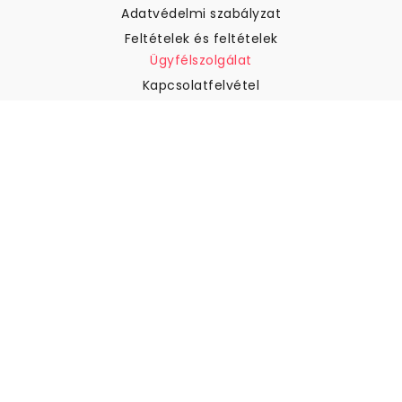
Adatvédelmi szabályzat
Feltételek és feltételek
Ügyfélszolgálat
Kapcsolatfelvétel
Visszatérítés és visszatérítés
Szállítás
Hogyan mérjük meg a falat
Hogyan kell tapétát akasztani
Hogyan kell telepíteni az
öntapadós anyagot
GYIK
Tapéta cikkek
Válassza ki a helyszínt
Sütik beállításainak kezelése
© 2026 WALLISM, Rainbow bay AB. Minden jog fenntartva.