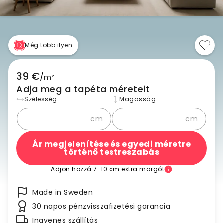
Még több ilyen
39 €
/
m²
Adja meg a tapéta méreteit
Szélesség
Magasság
cm
cm
Ár megjelenítése és egyedi méretre
történő testreszabás
Adjon hozzá 7-10 cm extra margót
Made in Sweden
30 napos pénzvisszafizetési garancia
Ingyenes szállítás