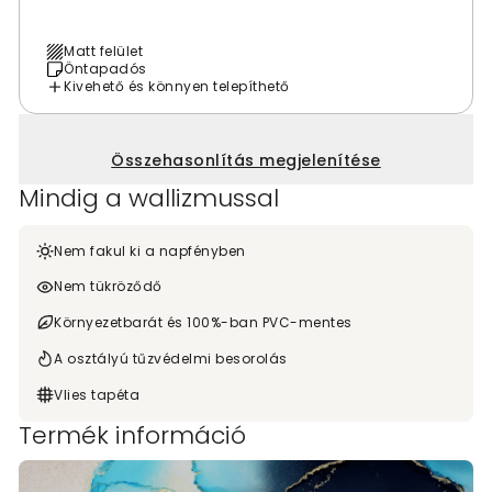
Matt felület
Öntapadós
Kivehető és könnyen telepíthető
Összehasonlítás megjelenítése
Mindig a wallizmussal
Nem fakul ki a napfényben
Nem tükröződő
Környezetbarát és 100%-ban PVC-mentes
A osztályú tűzvédelmi besorolás
Vlies tapéta
Termék információ