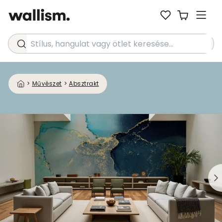
Stílus, hangulat vagy ötlet keresése...
>
Művészet
>
Absztrakt