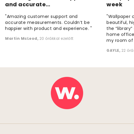
and accurate…
week
"Amazing customer support and
"Wallpaper 
accurate measurements. Couldn’t be
beautiful, h
happier with product and experience. "
the “library
home office
Martin McLeod
,
20 órákkal ezelőtt
my room of d
GAYLE
,
22 órá