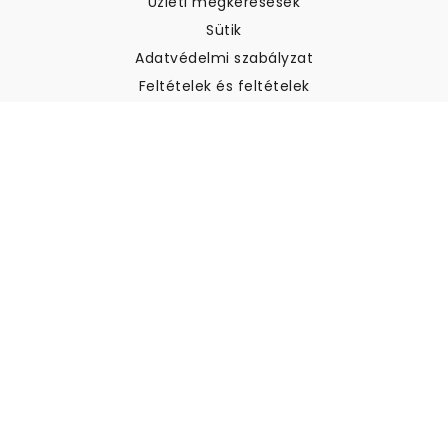
Üzleti megkeresések
Sütik
Adatvédelmi szabályzat
Feltételek és feltételek
Ügyfélszolgálat
Kapcsolatfelvétel
Visszatérítés és visszatérítés
Szállítás
Hogyan mérjük meg a falat
Hogyan kell tapétát akasztani
Hogyan kell telepíteni az
öntapadós anyagot
GYIK
Tapéta cikkek
Válassza ki a helyszínt