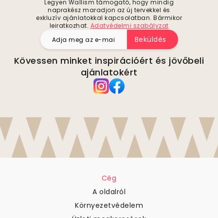
Legyen Wallism támogató, hogy mindig
naprakész maradjon az új tervekkel és
exkluzív ajánlatokkal kapcsolatban. Bármikor
leiratkozhat.
Adatvédelmi szabályzat
Beküldés
Kövessen minket inspirációért és jövőbeli
ajánlatokért
Cég
A oldalról
Környezetvédelem