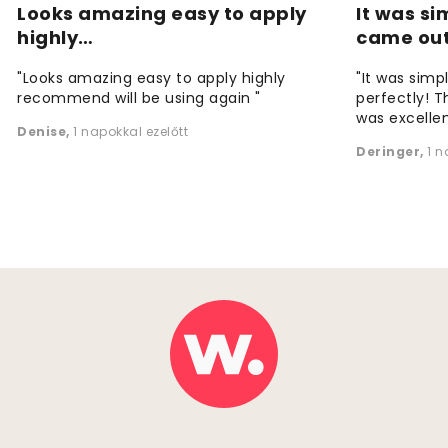
Looks amazing easy to apply
It was si
highly…
came ou
"Looks amazing easy to apply highly
"It was simp
recommend will be using again "
perfectly! T
was excellen
Denise
,
1 napokkal ezelőtt
Deringer
,
1 n