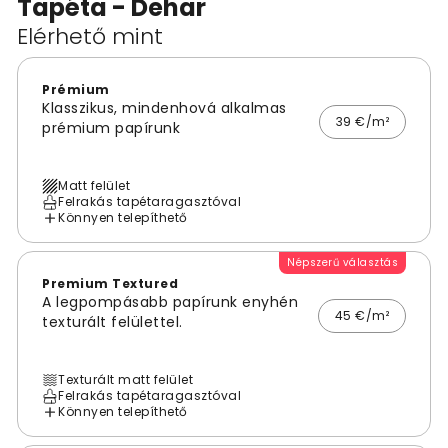
Tapéta - Dehar
Elérhető mint
Prémium
Klasszikus, mindenhová alkalmas
39 €/m²
prémium papírunk
Matt felület
Felrakás tapétaragasztóval
Könnyen telepíthető
Népszerű választás
Premium Textured
A legpompásabb papírunk enyhén
45 €/m²
texturált felülettel.
Texturált matt felület
Felrakás tapétaragasztóval
Könnyen telepíthető