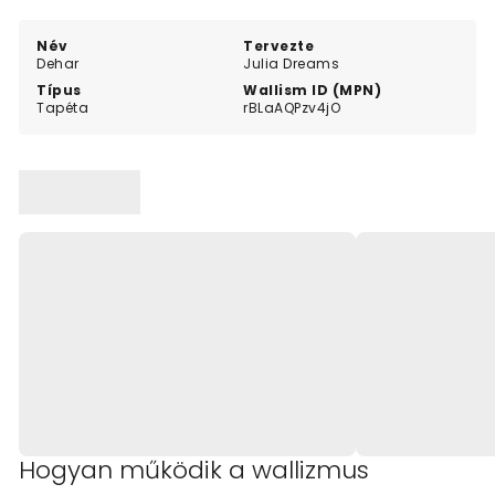
Név
Tervezte
Dehar
Julia Dreams
Típus
Wallism ID (MPN)
Tapéta
rBLaAQPzv4jO
Hogyan működik a wallizmus