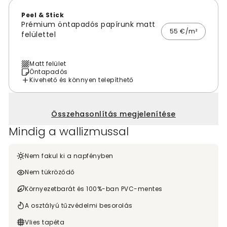
Peel & Stick
Prémium öntapadós papírunk matt
55 €/m²
felülettel
Matt felület
Öntapadós
Kivehető és könnyen telepíthető
Összehasonlítás megjelenítése
Mindig a wallizmussal
Nem fakul ki a napfényben
Nem tükröződő
Környezetbarát és 100%-ban PVC-mentes
A osztályú tűzvédelmi besorolás
Vlies tapéta