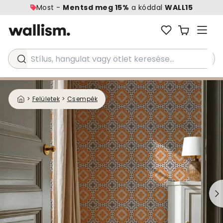
Most -
Mentsd meg 15%
a kóddal
WALL15
Stílus, hangulat vagy ötlet keresése...
>
Felületek
>
Csempék