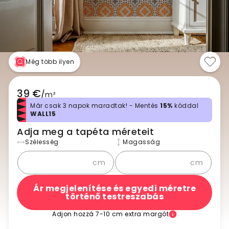
Még több ilyen
39 €
/
m²
Már csak 3 napok maradtak! - Mentés
15%
kóddal
WALL15
Adja meg a tapéta méreteit
Szélesség
Magasság
cm
cm
Ár megjelenítése és egyedi méretre
történő testreszabás
Adjon hozzá 7-10 cm extra margót